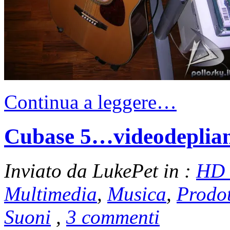
Continua a leggere…
Cubase 5…videodepliant
Inviato da LukePet in :
HD 
Multimedia
,
Musica
,
Prodot
Suoni
,
3 commenti