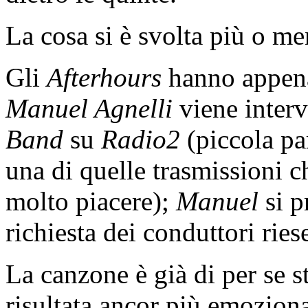
La cosa si è svolta più o 
Gli
Afterhours
hanno appena 
Manuel Agnelli
viene interv
Band
su
Radio2
(piccola pa
una di quelle trasmissioni c
molto piacere);
Manuel
si p
richiesta dei conduttori rie
La canzone è già di per se 
risultata ancor più emoziona