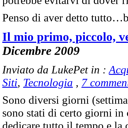
potrebbe evitarvi di dover ri
Penso di aver detto tutto…b
Il mio primo, piccolo, 
Dicembre 2009
Inviato da LukePet in :
Acq
Siti
,
Tecnologia
,
7 commen
Sono diversi giorni (settima
sono stati di certo giorni i
dedicare tutto il tempo e la