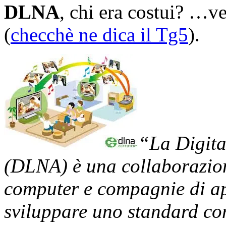
DLNA
, chi era costui? …v
(
checchè ne dica il Tg5
).
“La Digita
(DLNA) è una collaborazione
computer e compagnie di app
sviluppare uno standard co