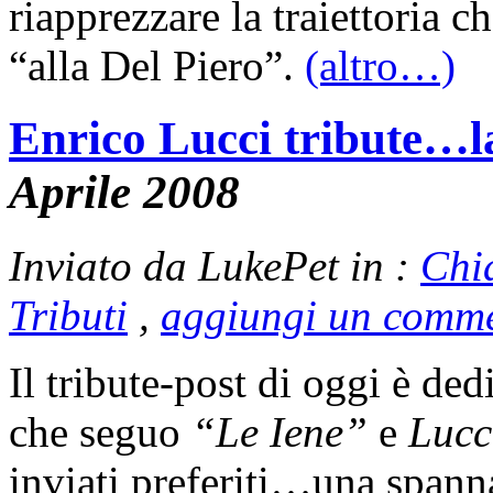
riapprezzare la traiettoria c
“alla Del Piero”.
(altro…)
Enrico Lucci tribute…la
Aprile 2008
Inviato da LukePet in :
Chi
Tributi
,
aggiungi un comm
Il tribute-post di oggi è de
che seguo
“Le Iene”
e
Lucc
inviati preferiti…una spann