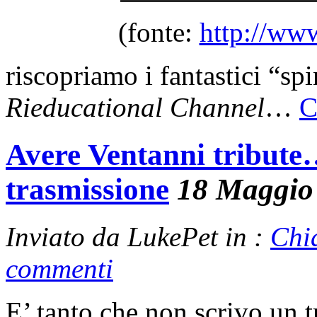
(fonte:
http://ww
riscopriamo i fantastici “spi
Rieducational Channel
…
C
Avere Ventanni tribut
trasmissione
18 Maggio
Inviato da LukePet in :
Chi
commenti
E’ tanto che non scrivo un t