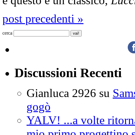
e questo è un classico,
Lucc
post precedenti »
cerca
Discussioni Recenti
Gianluca 2926
su
Sam
gogò
YALV! ...a volte ritorn
mio primo progettino 