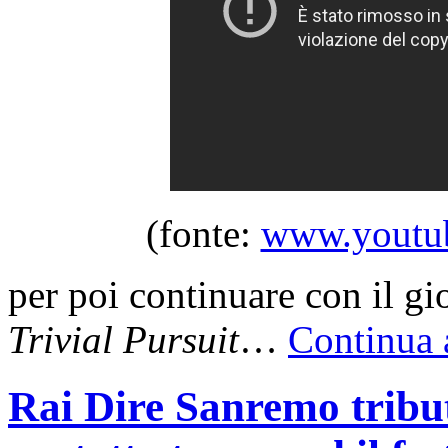
(fonte:
www.youtub
per poi continuare con il gi
Trivial Pursuit
…
Continua 
Rai Dire Sanremo tribut