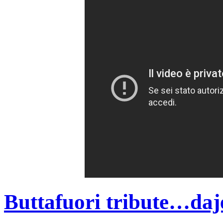
Buttafuori tribute…daje