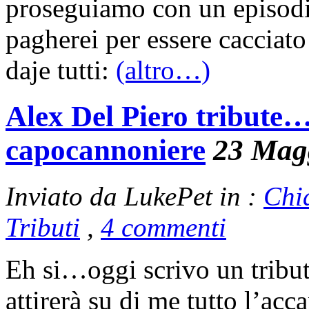
proseguiamo con un episodi
pagherei per essere cacciat
daje tutti:
(altro…)
Alex Del Piero tribute
capocannoniere
23 Mag
Inviato da LukePet in :
Chi
Tributi
,
4 commenti
Eh si…oggi scrivo un tribu
attirerà su di me tutto l’acc