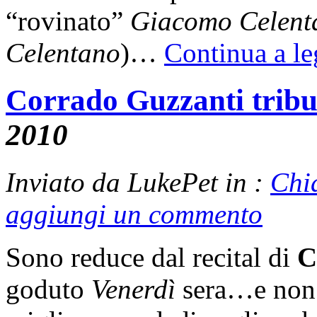
“rovinato”
Giacomo Celent
Celentano
)…
Continua a l
Corrado Guzzanti tri
2010
Inviato da LukePet in :
Chi
aggiungi un commento
Sono reduce dal recital di
C
goduto
Venerdì
sera…e non 