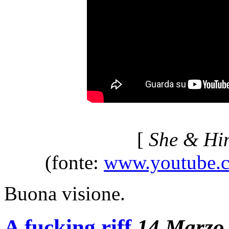
[
She & Him
(fonte:
www.youtube.
Buona visione.
A fucking riff
14 Marzo