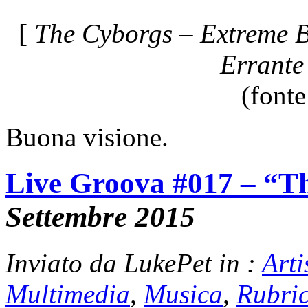
[
The Cyborgs – Extreme Bo
Errante
(font
Buona visione.
Live Groova #017 – “T
Settembre 2015
Inviato da LukePet in :
Arti
Multimedia
,
Musica
,
Rubri