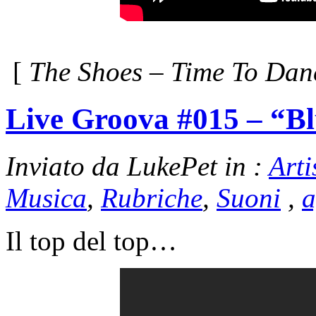
[
The Shoes – Time To Danc
Live Groova #015 – “B
Inviato da LukePet in :
Arti
Musica
,
Rubriche
,
Suoni
,
a
Il top del top…