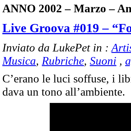
ANNO 2002 – Marzo – Am
Live Groova #019 – “Fo
Inviato da LukePet in :
Arti
Musica
,
Rubriche
,
Suoni
,
a
C’erano le luci soffuse, i li
dava un tono all’ambiente.