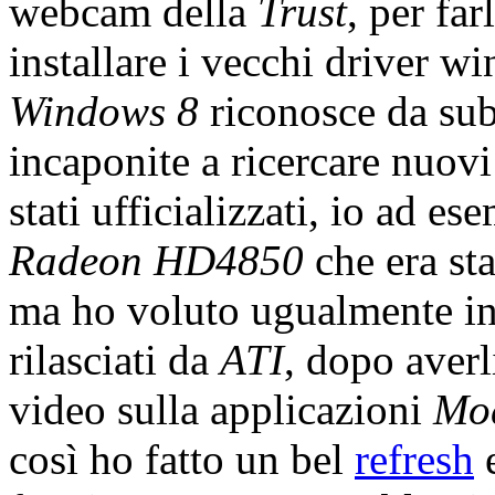
webcam della
Trust
, per fa
installare i vecchi driver w
Windows 8
riconosce da subi
incaponite a ricercare nuovi
stati ufficializzati, io ad 
Radeon HD4850
che era st
ma ho voluto ugualmente in
rilasciati da
ATI
, dopo averl
video sulla applicazioni
Mo
così ho fatto un bel
refresh
e