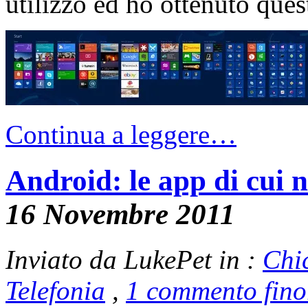
utilizzo ed ho ottenuto ques
Continua a leggere…
Android: le app di cui 
16 Novembre 2011
Inviato da LukePet in :
Chi
Telefonia
,
1 commento fino