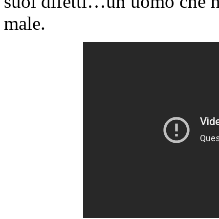
suoi difetti…un uomo che ha
male.