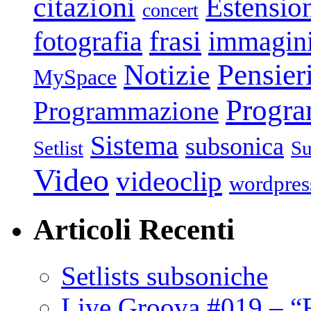
citazioni
Estensio
concert
frasi
fotografia
immagin
Pensier
Notizie
MySpace
Progr
Programmazione
Sistema
subsonica
Setlist
Su
Video
videoclip
wordpres
Articoli Recenti
Setlists subsoniche
Live Groova #019 – “