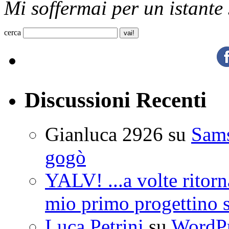
Mi soffermai per un istante
cerca
Discussioni Recenti
Gianluca 2926
su
Sam
gogò
YALV! ...a volte ritorn
mio primo progettino 
Luca Petrini
su
WordPre