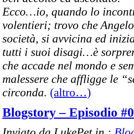
Ecco…io, quando lo incontr
volentieri; trovo che Angelo
società, si avvicina ed inizi
tutti i suoi disagi…è sorpr
che accade nel mondo e semb
malessere che affligge le “
circonda.
(altro…)
Blogstory – Episodio #
Inviato da LukePet in :
Blo