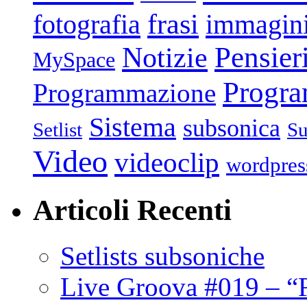
frasi
fotografia
immagin
Pensier
Notizie
MySpace
Progr
Programmazione
Sistema
subsonica
Setlist
Su
Video
videoclip
wordpres
Articoli Recenti
Setlists subsoniche
Live Groova #019 – “