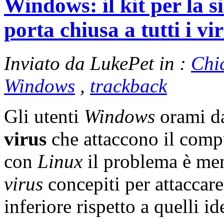
Windows: il kit per la 
porta chiusa a tutti i vi
Inviato da LukePet in :
Chi
Windows
,
trackback
Gli utenti
Windows
orami d
virus
che attaccono il compu
con
Linux
il problema è men
virus
concepiti per attaccar
inferiore rispetto a quelli i