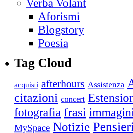
Verba Volant
Aforismi
Blogstory
Poesia
Tag Cloud
afterhours
Assistenza
acquisti
citazioni
Estensio
concert
frasi
fotografia
immagin
Pensier
Notizie
MySpace