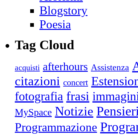
Blogstory
Poesia
Tag Cloud
afterhours
Assistenza
acquisti
citazioni
Estensio
concert
frasi
fotografia
immagin
Pensier
Notizie
MySpace
Progr
Programmazione