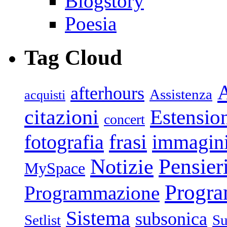
Blogstory
Poesia
Tag Cloud
afterhours
Assistenza
acquisti
citazioni
Estensio
concert
frasi
fotografia
immagin
Pensier
Notizie
MySpace
Progr
Programmazione
Sistema
subsonica
Setlist
Su