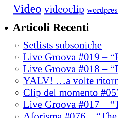
Video
videoclip
wordpres
Articoli Recenti
Setlists subsoniche
Live Groova #019 – “
Live Groova #018 – “
YALV! …a volte ritor
Clip del momento #05
Live Groova #017 – “
Aforisma #076 – “The