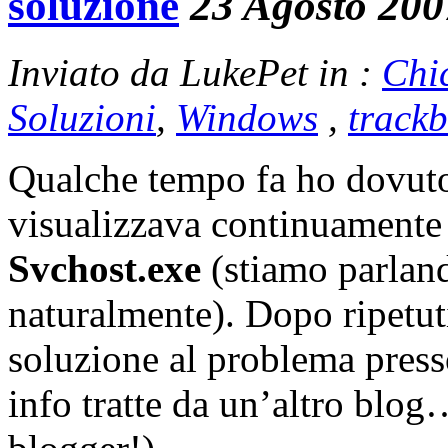
soluzione
23 Agosto 200
Inviato da LukePet in :
Chi
Soluzioni
,
Windows
,
track
Qualche tempo fa ho dovuto
visualizzava continuamente 
Svchost.exe
(stiamo parlan
naturalmente). Dopo ripetuti
soluzione al problema presso
info tratte da un’altro blog