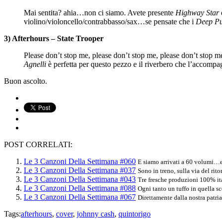
Mai sentita? ahia…non ci siamo. Avete presente
Highway Star
violino/violoncello/contrabbasso/sax…se pensate che i
Deep Pu
3) Afterhours – State Trooper
Please don’t stop me, please don’t stop me, please don’t stop
Agnelli
è perfetta per questo pezzo e il riverbero che l’accompagn
Buon ascolto.
POST CORRELATI:
Le 3 Canzoni Della Settimana #060
E siamo arrivati a 60 volumi…ec
Le 3 Canzoni Della Settimana #037
Sono in treno, sulla via del rito
Le 3 Canzoni Della Settimana #043
Tre fresche produzioni 100% it
Le 3 Canzoni Della Settimana #088
Ogni tanto un tuffo in quella sc
Le 3 Canzoni Della Settimana #067
Direttamente dalla nostra patria
Tags:
afterhours
,
cover
,
johnny cash
,
quintorigo