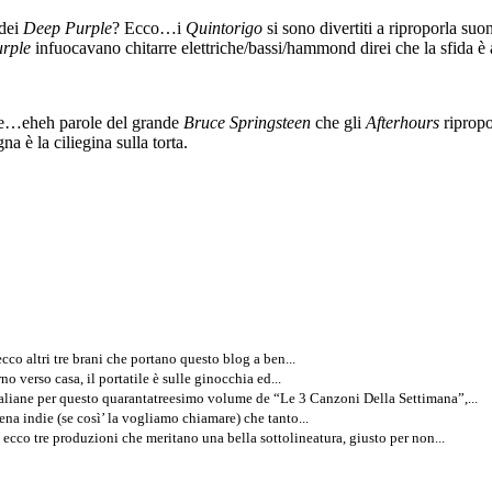
dei
Deep Purple
? Ecco…i
Quintorigo
si sono divertiti a riproporla suo
rple
infuocavano chitarre elettriche/bassi/hammond direi che la sfida è
 me…eheh parole del grande
Bruce Springsteen
che gli
Afterhours
riprop
a è la ciliegina sulla torta.
co altri tre brani che portano questo blog a ben...
rno verso casa, il portatile è sulle ginocchia ed...
aliane per questo quarantatreesimo volume de “Le 3 Canzoni Della Settimana”,...
ena indie (se così’ la vogliamo chiamare) che tanto...
 ecco tre produzioni che meritano una bella sottolineatura, giusto per non...