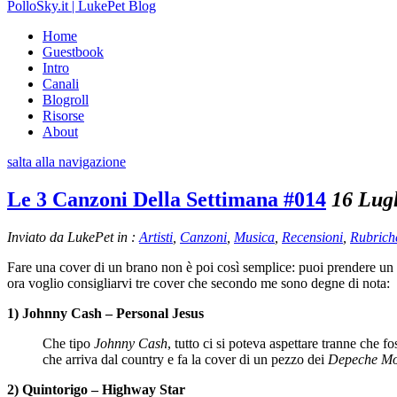
PolloSky.it | LukePet Blog
Home
Guestbook
Intro
Canali
Blogroll
Risorse
About
salta alla navigazione
Le 3 Canzoni Della Settimana #014
16 Lug
Inviato da LukePet in :
Artisti
,
Canzoni
,
Musica
,
Recensioni
,
Rubrich
Fare una cover di un brano non è poi così semplice: puoi prendere un 
ora voglio consigliarvi tre cover che secondo me sono degne di nota:
1) Johnny Cash – Personal Jesus
Che tipo
Johnny Cash
, tutto ci si poteva aspettare tranne che f
che arriva dal country e fa la cover di un pezzo dei
Depeche M
2) Quintorigo – Highway Star