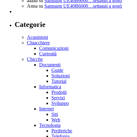
aaaaa
su
Samsung UE40B6000…settaggi a gogò
Anna
su
Samsung UE40B6000…settaggi a gogò
Categorie
Acquistoni
Chiacchiere
Comunicazioni
Curiosità
Chicche
Documenti
Guide
Soluzioni
Tutorial
Informatica
Prodotti
Servizi
Sviluppo
Internet
Siti
Web
Tecnologia
Periferiche
Telefonia