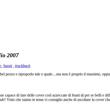
lio 2007
e
,
Suoni
,
trackback
bel pezzo e riproporlo tale e quale…ma non è proprio il massimo, oppure
osse capace di fare delle cover così azzeccate di brani di per se belli e d
ode
! Visto che siamo in tema vi consiglio anche di ascoltare la cover c