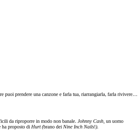
 puoi prendere una canzone e farla tua, riarrangiarla, farla rivivere…
ifficili da riproporre in modo non banale.
Johnny Cash,
un uomo
he ha proposto di
Hurt (
brano dei
Nine Inch Nails
!
).