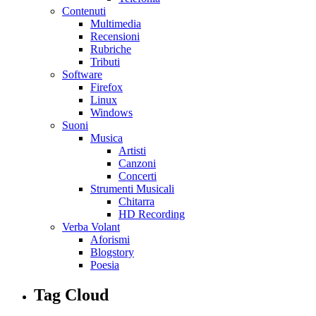
Contenuti
Multimedia
Recensioni
Rubriche
Tributi
Software
Firefox
Linux
Windows
Suoni
Musica
Artisti
Canzoni
Concerti
Strumenti Musicali
Chitarra
HD Recording
Verba Volant
Aforismi
Blogstory
Poesia
Tag Cloud