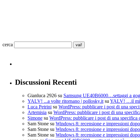
cerca
Discussioni Recenti
Gianluca 2926
su
Samsung UE40B6000…settaggi a go
YALV! ...a volte ritornano | pollosky.it
su
YALV! …il mio
Luca Petrini
su
WordPress: pubblicare i post di una speci
Artemisia
su
WordPress: pubblicare i post di una specific
Simone
su
WordPress: pubblicare i post di una specifica 
Sam Stone
su
Windows 8: recensione e impressioni dopo 
Sam Stone
su
Windows 8: recensione e impressioni dopo 
Sam Stone
su
Windows 8: recensione e impressioni dopo 