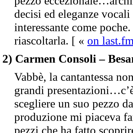
pezzo eccezionale…archi i
decisi ed eleganze vocal
interessante come poche.
riascoltarla. [ «
on last.f
2) Carmen Consoli – Bes
Vabbè, la cantantessa no
grandi presentazioni…c’è 
scegliere un suo pezzo da
produzione mi piaceva fa
pezzi che ha fatto scoprir