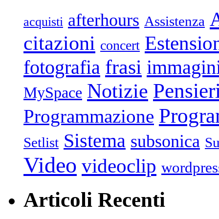
afterhours
Assistenza
acquisti
citazioni
Estensio
concert
frasi
fotografia
immagin
Pensier
Notizie
MySpace
Progr
Programmazione
Sistema
subsonica
Setlist
Su
Video
videoclip
wordpres
Articoli Recenti