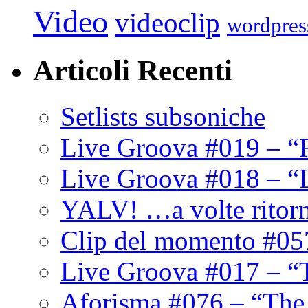
Video
videoclip
wordpres
Articoli Recenti
Setlists subsoniche
Live Groova #019 – “
Live Groova #018 – “
YALV! …a volte ritor
Clip del momento #05
Live Groova #017 – “
Aforisma #076 – “The