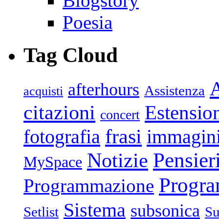
Blogstory
Poesia
Tag Cloud
afterhours
Assistenza
acquisti
citazioni
Estensio
concert
frasi
fotografia
immagin
Pensier
Notizie
MySpace
Progr
Programmazione
Sistema
subsonica
Setlist
Su