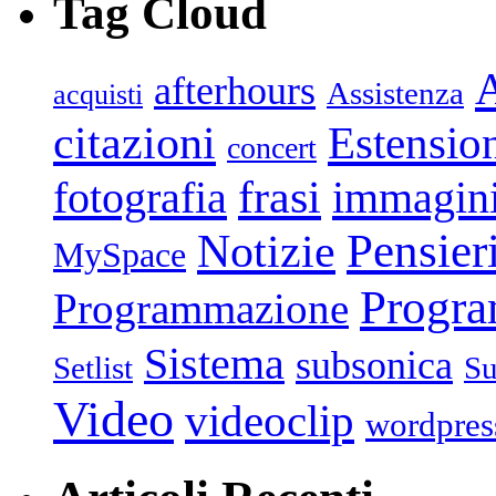
Tag Cloud
afterhours
Assistenza
acquisti
citazioni
Estensio
concert
frasi
fotografia
immagin
Pensier
Notizie
MySpace
Progr
Programmazione
Sistema
subsonica
Setlist
Su
Video
videoclip
wordpres