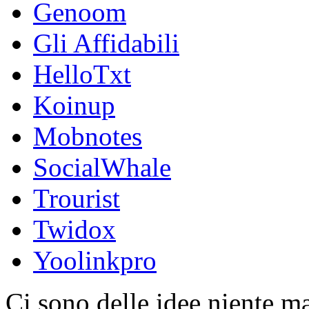
Genoom
Gli Affidabili
HelloTxt
Koinup
Mobnotes
SocialWhale
Trourist
Twidox
Yoolinkpro
Ci sono delle idee niente ma