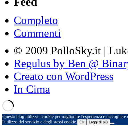
Feed
Completo
Commenti
© 2009 PolloSky.it | Lu
Regulus by Ben @ Binar
Creato con WordPress
In Cima
Questo blog utilizza i cookie per migliorare l'esperienza e raccogliere d
l'utilizzo del servizio e degli stessi cookie.
Ok
Leggi di più