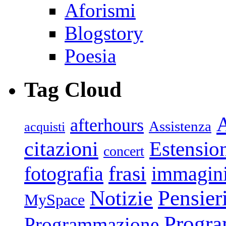
Aforismi
Blogstory
Poesia
Tag Cloud
afterhours
Assistenza
acquisti
citazioni
Estensio
concert
frasi
fotografia
immagin
Pensier
Notizie
MySpace
Progr
Programmazione