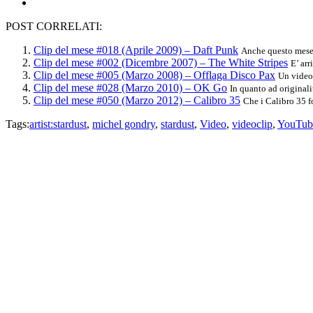
POST CORRELATI:
Clip del mese #018 (Aprile 2009) – Daft Punk
Anche questo mese u
Clip del mese #002 (Dicembre 2007) – The White Stripes
E’ ar
Clip del mese #005 (Marzo 2008) – Offlaga Disco Pax
Un videoc
Clip del mese #028 (Marzo 2010) – OK Go
In quanto ad originali
Clip del mese #050 (Marzo 2012) – Calibro 35
Che i Calibro 35 f
Tags:
artist:stardust
,
michel gondry
,
stardust
,
Video
,
videoclip
,
YouTub