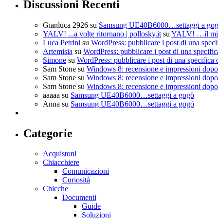
Discussioni Recenti
Gianluca 2926
su
Samsung UE40B6000…settaggi a go
YALV! ...a volte ritornano | pollosky.it
su
YALV! …il mio
Luca Petrini
su
WordPress: pubblicare i post di una speci
Artemisia
su
WordPress: pubblicare i post di una specific
Simone
su
WordPress: pubblicare i post di una specifica 
Sam Stone
su
Windows 8: recensione e impressioni dopo 
Sam Stone
su
Windows 8: recensione e impressioni dopo 
Sam Stone
su
Windows 8: recensione e impressioni dopo 
aaaaa
su
Samsung UE40B6000…settaggi a gogò
Anna
su
Samsung UE40B6000…settaggi a gogò
Categorie
Acquistoni
Chiacchiere
Comunicazioni
Curiosità
Chicche
Documenti
Guide
Soluzioni