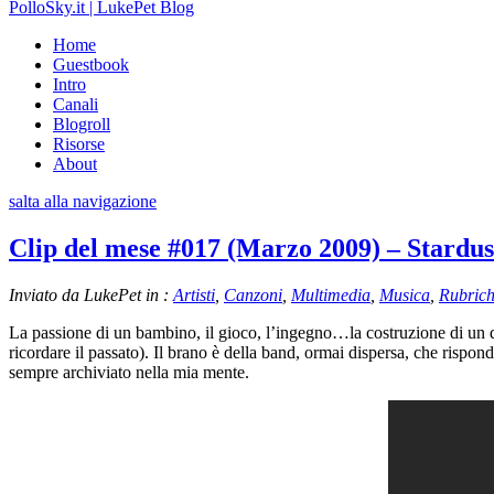
PolloSky.it | LukePet Blog
Home
Guestbook
Intro
Canali
Blogroll
Risorse
About
salta alla navigazione
Clip del mese #017 (Marzo 2009) – Stardus
Inviato da LukePet in :
Artisti
,
Canzoni
,
Multimedia
,
Musica
,
Rubric
La passione di un bambino, il gioco, l’ingegno…la costruzione di un 
ricordare il passato). Il brano è della band, ormai dispersa, che rispo
sempre archiviato nella mia mente.