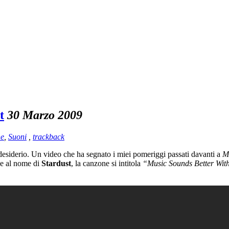
t
30 Marzo 2009
he
,
Suoni
,
trackback
desiderio. Un video che ha segnato i miei pomeriggi passati davanti a
M
nde al nome di
Stardust
, la canzone si intitola
“Music Sounds Better Wit