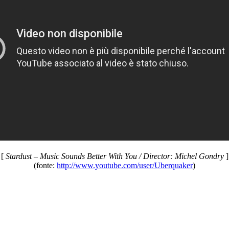
[
Stardust – Music Sounds Better With You / Director: Michel Gondry
]
(fonte:
http://www.youtube.com/user/Uberquaker
)