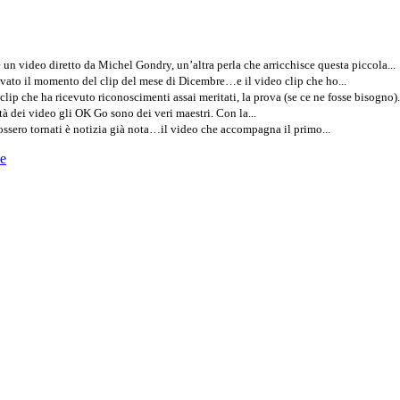
n video diretto da Michel Gondry, un’altra perla che arricchisce questa piccola...
rivato il momento del clip del mese di Dicembre…e il video clip che ho...
lip che ha ricevuto riconoscimenti assai meritati, la prova (se ce ne fosse bisogno).
tà dei video gli OK Go sono dei veri maestri. Con la...
ossero tornati è notizia già nota…il video che accompagna il primo...
e