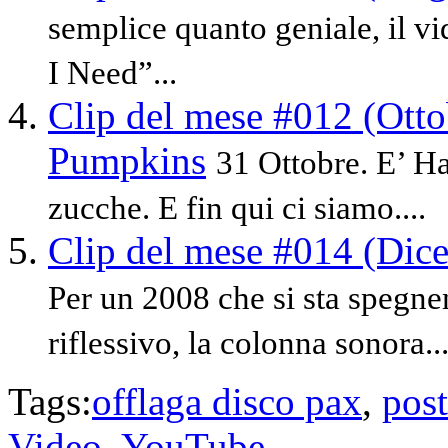
semplice quanto geniale, il v
I Need”...
Clip del mese #012 (Ott
Pumpkins
31 Ottobre. E’ H
zucche. E fin qui ci siamo....
Clip del mese #014 (Dic
Per un 2008 che si sta spegne
riflessivo, la colonna sonora..
Tags:
offlaga disco pax
,
post
Video
,
YouTube