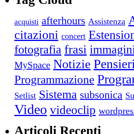
afterhours
Assistenza
acquisti
citazioni
Estensio
concert
frasi
fotografia
immagin
Pensier
Notizie
MySpace
Progr
Programmazione
Sistema
subsonica
Setlist
Su
Video
videoclip
wordpres
Articoli Recenti