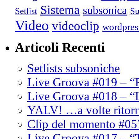
Sistema
subsonica
Setlist
Su
Video
videoclip
wordpres
Articoli Recenti
Setlists subsoniche
Live Groova #019 – “
Live Groova #018 – “
YALV! …a volte ritor
Clip del momento #05
Live Groova #017 – “