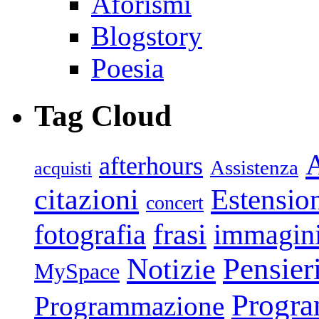
Aforismi
Blogstory
Poesia
Tag Cloud
afterhours
Assistenza
acquisti
citazioni
Estensio
concert
frasi
fotografia
immagin
Pensier
Notizie
MySpace
Progr
Programmazione