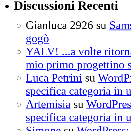
Discussioni Recenti
Gianluca 2926
su
Sam
gogò
YALV! ...a volte ritorn
mio primo progettino 
Luca Petrini
su
WordPre
specifica categoria in 
Artemisia
su
WordPress
specifica categoria in 
Simone
su
WordPress: 