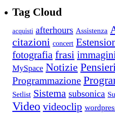
Tag Cloud
afterhours
Assistenza
acquisti
citazioni
Estensio
concert
frasi
fotografia
immagin
Pensier
Notizie
MySpace
Progr
Programmazione
Sistema
subsonica
Setlist
Su
Video
videoclip
wordpres