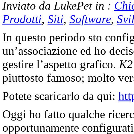
Inviato da LukePet in :
Chi
Prodotti
,
Siti
,
Software
,
Svi
In questo periodo sto confi
un’associazione ed ho deciso
gestire l’aspetto grafico.
K2
piuttosto famoso; molto vers
Potete scaricarlo da qui:
htt
Oggi ho fatto qualche ricerca
opportunamente configurati