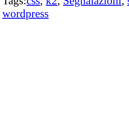
Tags:
css
,
k2
,
Segnalazioni
,
wordpress