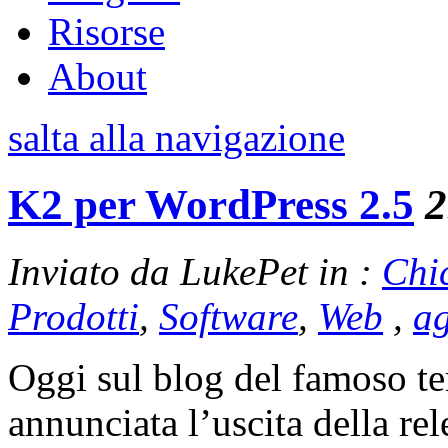
Risorse
About
salta alla navigazione
K2 per WordPress 2.5
2
Inviato da LukePet in :
Chi
Prodotti
,
Software
,
Web
,
a
Oggi sul blog del famoso 
annunciata l’uscita della re