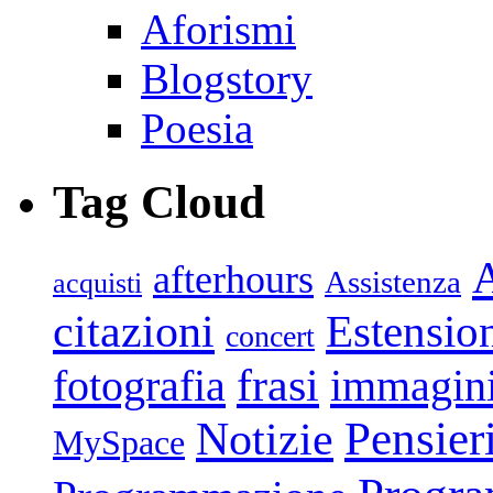
Aforismi
Blogstory
Poesia
Tag Cloud
afterhours
Assistenza
acquisti
citazioni
Estensio
concert
frasi
fotografia
immagin
Pensier
Notizie
MySpace