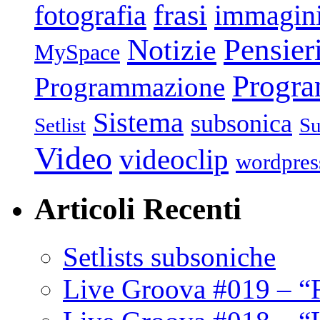
frasi
fotografia
immagin
Pensier
Notizie
MySpace
Progr
Programmazione
Sistema
subsonica
Setlist
Su
Video
videoclip
wordpres
Articoli Recenti
Setlists subsoniche
Live Groova #019 – “