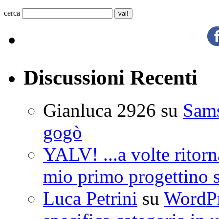
cerca
Discussioni Recenti
Gianluca 2926
su
Sam
gogò
YALV! ...a volte ritorn
mio primo progettino 
Luca Petrini
su
WordPre