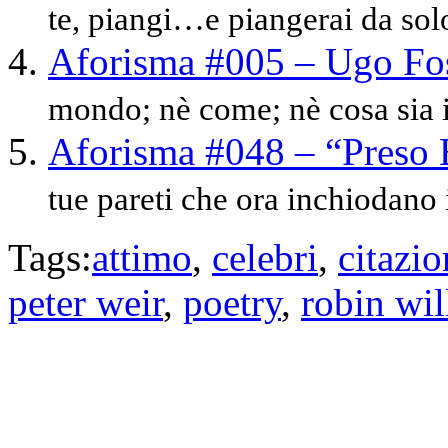
te, piangi…e piangerai da solo
Aforisma #005 – Ugo Fo
mondo; nè come; nè cosa sia i
Aforisma #048 – “Preso 
tue pareti che ora inchiodano il
Tags:
attimo
,
celebri
,
citazio
peter weir
,
poetry
,
robin wil