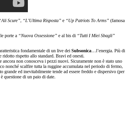
Ali Scure”
,
“L’Ultima Risposta”
e
“Up Patriots To Arms”
(famosa
 le porte a
“Nuova Ossessione”
e al bis di
“Tutti I Miei Sbagli”
tteristica fondamentale di un live dei
Subsonica
…l’energia. Più di
ridotto rispetto allo standard. Bravi ed onesti.
nte ancora non conosceva i pezzi nuovi. Sicuramente non è stato uno
co nonché scalfire tutta la ruggine accumulata nel periodo di fermo,
o grande ed inevitabilmente tende ad essere freddo e dispersivo (per
 questione di un paio di date.