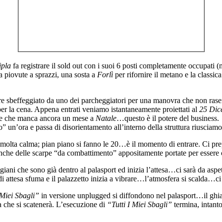
ipla
fa registrare il sold out con i suoi 6 posti completamente occupat
ra piovute a sprazzi, una sosta a
Forlì
per rifornire il metano e la classica
re sbeffeggiato da uno dei parcheggiatori per una manovra che non rasent
per la cena. Appena entrati veniamo istantaneamente proiettati al
25 Dic
are che manca ancora un mese a
Natale
…questo è il potere del business.
” un’ora e passa di disorientamento all’interno della struttura riuscia
olta calma; pian piano si fanno le 20…è il momento di entrare. Ci prepa
che delle scarpe “da combattimento” appositamente portate per essere ca
ni che sono già dentro al palasport ed inizia l’attesa…ci sarà da aspetta
di attesa sfuma e il palazzetto inizia a vibrare…l’atmosfera si scalda…ci
 Miei Sbagli”
in versione unplugged si diffondono nel palasport…il ghia
ca che si scatenerà. L’esecuzione di
“Tutti I Miei Sbagli”
termina, intanto