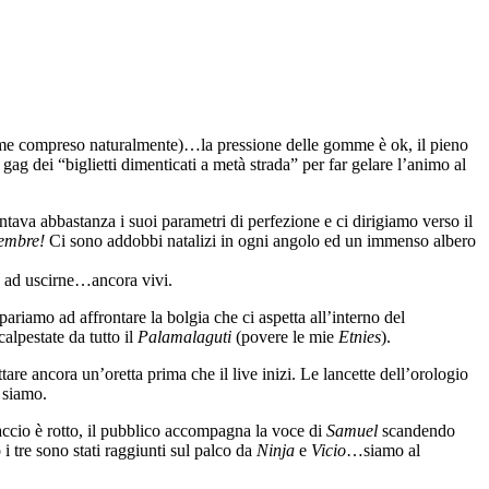
i (me compreso naturalmente)…la pressione delle gomme è ok, il pieno
 gag dei “biglietti dimenticati a metà strada” per far gelare l’animo al
ava abbastanza i suoi parametri di perfezione e ci dirigiamo verso il
embre!
Ci sono addobbi natalizi in ogni angolo ed un immenso albero
mo ad uscirne…ancora vivi.
riamo ad affrontare la bolgia che ci aspetta all’interno del
lpestate da tutto il
Palamalaguti
(povere le mie
Etnies
).
re ancora un’oretta prima che il live inizi. Le lancette dell’orologio
 siamo.
ccio è rotto, il pubblico accompagna la voce di
Samuel
scandendo
 i tre sono stati raggiunti sul palco da
Ninja
e
Vicio
…siamo al