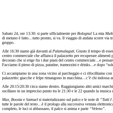
Sabato 24, ore 13:30: si parte ufficialmente per
Bologna!
La mia
Mult
di metano è fatto…tutto pronto, si va. Il viaggio di andata scorre via t
gruppo.
Alle 16:30 siamo già davanti al
Palamalaguti
.
Giusto il tempo di esse
centro commerciale che affianca il palazzetto per recuperare alimenti 
decorato che si erige fra i due piani del centro commerciale…e pens
Facciamo il pieno di pizza, patatine, tramezzini e drinks…e dopo “solo
Ci accampiamo in una zona vicino al parcheggio e ci rifocilliamo con m
palazzetto: giacche e felpe rimangono in macchina…c’è chi indossa an
Alle 20:15/20:30 circa siamo dentro. Raggiungiamo altri amici marchigia
oscillano in un impreciso punto tra le 21:30 e le 22 quando la musica 
Max, Boosta
e
Samuel
si materializzano sul palco e le note di
“Tutti I
tutte le parole del testo…è il prologo alla successiva ventata elettroni
completo, le luci si abbassano, il palco si anima e parte
“Veleno”
.