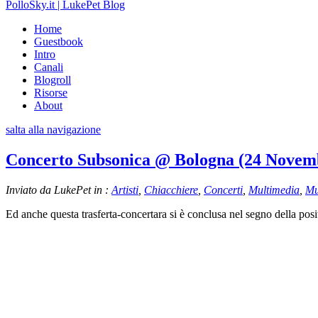
PolloSky.it | LukePet Blog
Home
Guestbook
Intro
Canali
Blogroll
Risorse
About
salta alla navigazione
Concerto Subsonica @ Bologna (24 Novem
Inviato da LukePet in :
Artisti
,
Chiacchiere
,
Concerti
,
Multimedia
,
Mu
Ed anche questa trasferta-concertara si è conclusa nel segno della posi