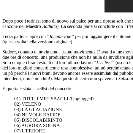
Dopo poco i torinesi sono di nuovo sul palco per una ripresa soft che 
canzone del Maestro
Battiato
). La seconda parte si conclude con
“Per
Terza parte: si apre con
“Incantevole”
per poi raggiungere il culmine 
(questa volta nella versione originale).
Sudore, contatto e movimento…tanto movimento. Davanti a me movimen
due ore di concerto, una produzione che non ha nulla da invidiare agli s
Solo cinque i brani estratti dal loro ultimo lavoro
“L’eclissi”
(uscito i
dei loro migliori concerti come resa complessiva: un pò perché erano s
un pò perché i nuovi brani devono ancora essere assimilati dal pubb
intenderci, non è un club!). Ma questo di certo non spaventa i
Subson
E questa è stata la setlist del concerto:
01) TUTTI I MIEI SBAGLI (Unplugged)
02) VELENO
03) LA GLACIAZIONE
04) NUVOLE RAPIDE
05) DISCOLABIRINTO
06) AURORA SOGNA
07) L’ERRORE