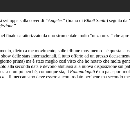
si sviluppa sulla cover di
“Angeles”
(brano di
Elliott Smith
) seguita da
“
fezione”
.
nel finale caratterizzato da uno strumentale molto “unza unza” che apre
to, dietro a me movimento, sulle tribune movimento…è questa la cara
how delle stars internazionali, il tutto offerto ad un prezzo decisamente 
l giorno prima) ma è stato meglio così visto che ho notato che molta ge
olo alla seconda data e devono abituarsi alla nuova disposizione sul pal
lico…ed un pò perché, comunque sia, il
Palamalaguti
è un palasport molt
ica
…il meccanismo deve essere ancora rodato per bene ma secondo me è