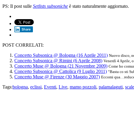
PS: Il post sulle
Setlists subsoniche
è stato naturalmente aggiornato.
Share
POST CORRELATI:
Concerto Subsonica @ Bologna (16 Aprile 2011)
Nuovo disco, nu
Concerto Subsonica @ Rimini (6 Aprile 2008)
Venerdì 4 Aprile, o
Concerto Muse @ Bologna (21 Novembre 2009)
Come ho comuni
Concerto Subsonica @ Cattolica (9 Luglio 2011)
“Basta co sti Su
Concerto Muse @ Firenze (30 Maggio 2007)
Eccomi qua…reduce da
Tags:
bologna
,
eclissi
,
Eventi
,
Live
,
mamo pozzoli
,
palamalaguti
,
scale