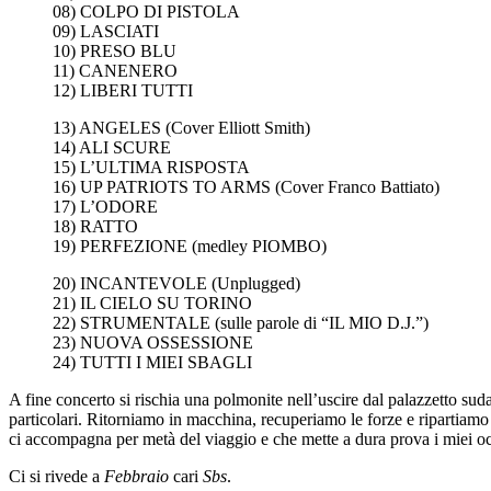
08) COLPO DI PISTOLA
09) LASCIATI
10) PRESO BLU
11) CANENERO
12) LIBERI TUTTI
13) ANGELES (Cover Elliott Smith)
14) ALI SCURE
15) L’ULTIMA RISPOSTA
16) UP PATRIOTS TO ARMS (Cover Franco Battiato)
17) L’ODORE
18) RATTO
19) PERFEZIONE (medley PIOMBO)
20) INCANTEVOLE (Unplugged)
21) IL CIELO SU TORINO
22) STRUMENTALE (sulle parole di “IL MIO D.J.”)
23) NUOVA OSSESSIONE
24) TUTTI I MIEI SBAGLI
A fine concerto si rischia una polmonite nell’uscire dal palazzetto sudat
particolari. Ritorniamo in macchina, recuperiamo le forze e ripartiamo
ci accompagna per metà del viaggio e che mette a dura prova i miei oc
Ci si rivede a
Febbraio
cari
Sbs
.