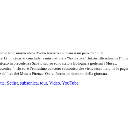
ovo tour, nuovo show. Avevo lasciato i 5 torinesi un paio d’anni fa...
re 12:35 circa: si conclude la mia mattinata “lavorativa”. Inizia ufficialmente l'”ope
cato in precedenza Sabato scorso sono stato a Bologna a godermi i Muse...
bsonica!”…lo so, è l’ennesimo concerto subsonico che viene raccontato tra le pagin
l live dei Muse a Firenze. Ora vi faccio un riassunto della giornata....
tta
,
Setlist
,
subsonica
,
tour
,
Video
,
YouTube