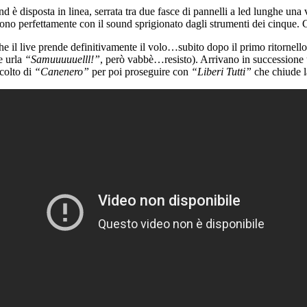
d è disposta in linea, serrata tra due fasce di pannelli a led lunghe una 
ono perfettamente con il sound sprigionato dagli strumenti dei cinque.
he il live prende definitivamente il volo…subito dopo il primo ritornello
e urla
“Samuuuuuelll!”
, però vabbè…resisto). Arrivano in successione u
scolto di
“Canenero”
per poi proseguire con
“Liberi Tutti”
che chiude l