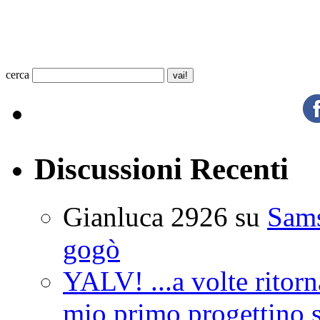
cerca
Discussioni Recenti
Gianluca 2926
su
Sam
gogò
YALV! ...a volte ritorn
mio primo progettino 