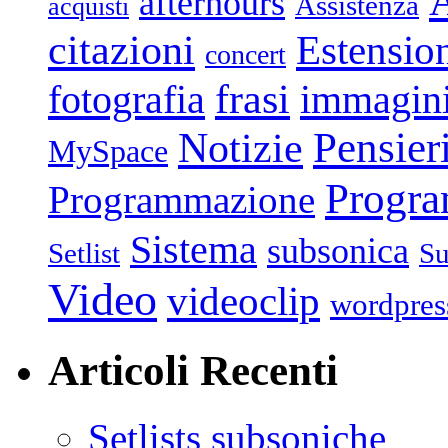
afterhours
Assistenza
acquisti
citazioni
Estensio
concert
frasi
fotografia
immagin
Pensier
Notizie
MySpace
Progr
Programmazione
Sistema
subsonica
Setlist
Su
Video
videoclip
wordpres
Articoli Recenti
Setlists subsoniche