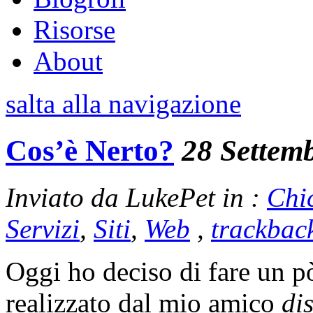
Risorse
About
salta alla navigazione
Cos’è Nerto?
28 Settem
Inviato da LukePet in :
Chi
Servizi
,
Siti
,
Web
,
trackbac
Oggi ho deciso di fare un pò
realizzato dal mio amico
dis