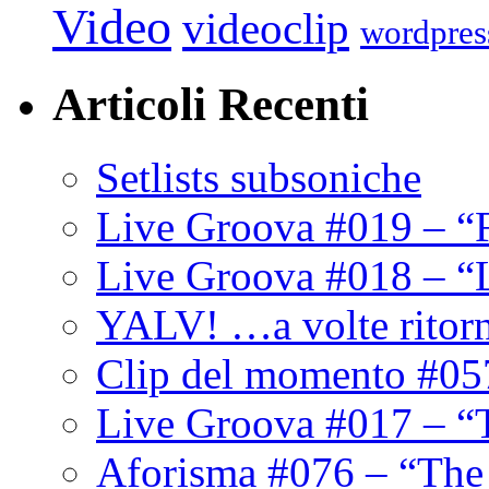
Video
videoclip
wordpres
Articoli Recenti
Setlists subsoniche
Live Groova #019 – “
Live Groova #018 – “
YALV! …a volte ritor
Clip del momento #05
Live Groova #017 – “
Aforisma #076 – “The