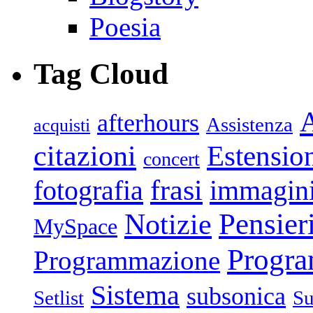
Poesia
Tag Cloud
afterhours
Assistenza
acquisti
citazioni
Estensio
concert
frasi
fotografia
immagin
Pensier
Notizie
MySpace
Progr
Programmazione
Sistema
subsonica
Setlist
Su