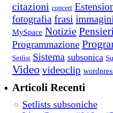
citazioni
Estensio
concert
frasi
fotografia
immagin
Pensier
Notizie
MySpace
Progr
Programmazione
Sistema
subsonica
Setlist
Su
Video
videoclip
wordpres
Articoli Recenti
Setlists subsoniche