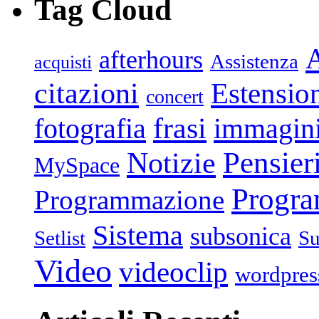
Tag Cloud
afterhours
Assistenza
acquisti
citazioni
Estensio
concert
frasi
fotografia
immagin
Pensier
Notizie
MySpace
Progr
Programmazione
Sistema
subsonica
Setlist
Su
Video
videoclip
wordpres