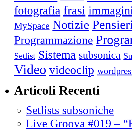
frasi
fotografia
immagin
Pensier
Notizie
MySpace
Progr
Programmazione
Sistema
subsonica
Setlist
Su
Video
videoclip
wordpres
Articoli Recenti
Setlists subsoniche
Live Groova #019 – “