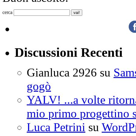
cerca
Discussioni Recenti
Gianluca 2926
su
Sam
gogò
YALV! ...a volte ritorn
mio primo progettino 
Luca Petrini
su
WordPre