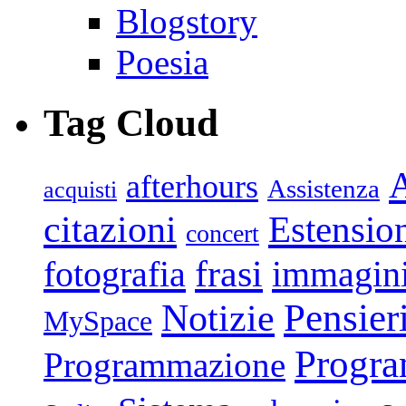
Blogstory
Poesia
Tag Cloud
afterhours
Assistenza
acquisti
citazioni
Estensio
concert
frasi
fotografia
immagin
Pensier
Notizie
MySpace
Progr
Programmazione