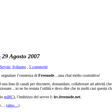
o
29 Agosto 2007
Servizi
,
Sviluppo
,
5 commenti
segnalare l’esistenza di
Freenode
…una chat molto costruttiva!
 una lista di canali per discutere, domandare, collaborare ad attività c
lezionare…io ne ho testata l’utilità e devo dire che in molti casi questa c
pio
mIRC
), l’indirizzo del server è:
irc.freenode.net
.
are…
(altro…)