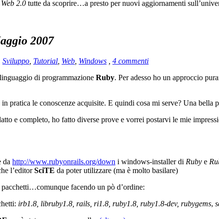
i
Web 2.0
tutte da scoprire…a presto per nuovi aggiornamenti sull’univ
aggio 2007
,
Sviluppo
,
Tutorial
,
Web
,
Windows
,
4 commenti
o linguaggio di programmazione
Ruby
. Per adesso ho un approccio puram
e in pratica le conoscenze acquisite. E quindi cosa mi serve? Una bella 
tto e completo, ho fatto diverse prove e vorrei postarvi le mie impressi
e da
http://www.rubyonrails.org/down
i windows-installer di
Ruby
e
Ru
che l’editor
SciTE
da poter utilizzare (ma è molto basilare)
lle pacchetti…comunque facendo un pò d’ordine:
chetti:
irb1.8, libruby1.8, rails, ri1.8, ruby1.8, ruby1.8-dev, rubygems
,
s