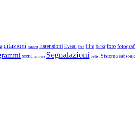
citazioni
Estensioni
foto
a
fotograf
film
Eventi
flickr
concert
Feed
Segnalazioni
grammi
Sistema
scena
subsoni
scrittura
Setlist