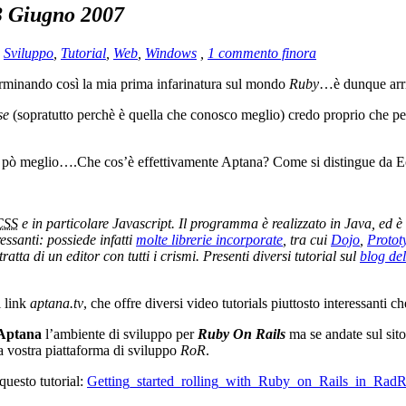
3 Giugno 2007
,
Sviluppo
,
Tutorial
,
Web
,
Windows
,
1 commento finora
erminando così la mia prima infarinatura sul mondo
Ruby
…è dunque arriv
se
(sopratutto perchè è quella che conosco meglio) credo proprio che p
n pò meglio….Che cos’è effettivamente Aptana? Come si distingue da E
CSS
e in particolare Javascript. Il programma è realizzato in Java, ed è
ssanti: possiede infatti
molte librerie incorporate
, tra cui
Dojo
,
Protot
 tratta di un editor con tutti i crismi. Presenti diversi tutorial sul
blog del
l link
aptana.tv
, che offre diversi video tutorials piuttosto interessanti 
Aptana
l’ambiente di sviluppo per
Ruby On Rails
ma se andate sul sit
 vostra piattaforma di sviluppo
RoR
.
questo tutorial:
Getting_started_rolling_with_Ruby_on_Rails_in_RadR