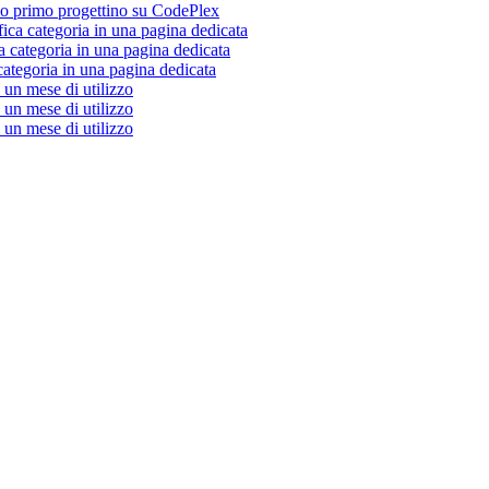
 primo progettino su CodePlex
fica categoria in una pagina dedicata
a categoria in una pagina dedicata
categoria in una pagina dedicata
un mese di utilizzo
un mese di utilizzo
un mese di utilizzo