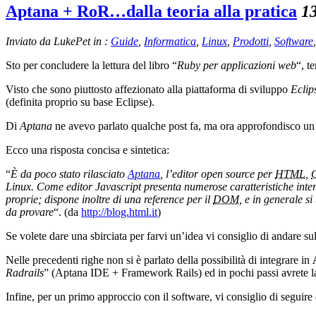
Aptana + RoR…dalla teoria alla pratica
1
Inviato da LukePet in :
Guide
,
Informatica
,
Linux
,
Prodotti
,
Software
Sto per concludere la lettura del libro “
Ruby per applicazioni web
“, t
Visto che sono piuttosto affezionato alla piattaforma di sviluppo
Eclip
(definita proprio su base Eclipse).
Di
Aptana
ne avevo parlato qualche post fa, ma ora approfondisco u
Ecco una risposta concisa e sintetica:
“
È da poco stato rilasciato
Aptana
, l’editor open source per
HTML
,
Linux. Come editor Javascript presenta numerose caratteristiche intere
proprie; dispone inoltre di una reference per il
DOM
, e in generale si
da provare
“. (da
http://blog.html.it
)
Se volete dare una sbirciata per farvi un’idea vi consiglio di andare su
Nelle precedenti righe non si è parlato della possibilità di integrare in
Radrails
” (Aptana IDE + Framework Rails) ed in pochi passi avrete la
Infine, per un primo approccio con il software, vi consiglio di seguire 