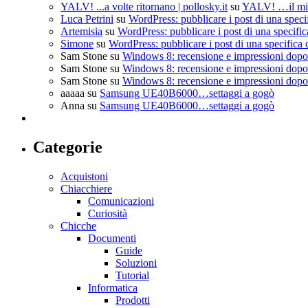
YALV! ...a volte ritornano | pollosky.it
su
YALV! …il mio
Luca Petrini
su
WordPress: pubblicare i post di una speci
Artemisia
su
WordPress: pubblicare i post di una specific
Simone
su
WordPress: pubblicare i post di una specifica 
Sam Stone
su
Windows 8: recensione e impressioni dopo 
Sam Stone
su
Windows 8: recensione e impressioni dopo 
Sam Stone
su
Windows 8: recensione e impressioni dopo 
aaaaa
su
Samsung UE40B6000…settaggi a gogò
Anna
su
Samsung UE40B6000…settaggi a gogò
Categorie
Acquistoni
Chiacchiere
Comunicazioni
Curiosità
Chicche
Documenti
Guide
Soluzioni
Tutorial
Informatica
Prodotti