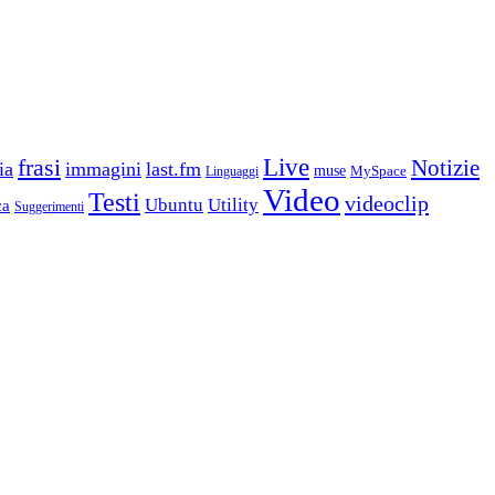
frasi
Live
Notizie
ia
immagini
last.fm
muse
MySpace
Linguaggi
Video
Testi
videoclip
Ubuntu
Utility
ca
Suggerimenti