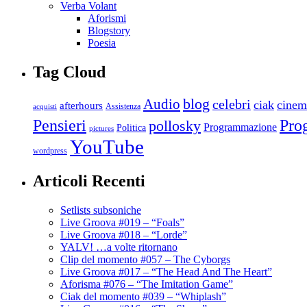
Verba Volant
Aforismi
Blogstory
Poesia
Tag Cloud
blog
Audio
celebri
ciak
cinem
afterhours
Assistenza
acquisti
Pro
Pensieri
pollosky
Programmazione
Politica
pictures
YouTube
wordpress
Articoli Recenti
Setlists subsoniche
Live Groova #019 – “Foals”
Live Groova #018 – “Lorde”
YALV! …a volte ritornano
Clip del momento #057 – The Cyborgs
Live Groova #017 – “The Head And The Heart”
Aforisma #076 – “The Imitation Game”
Ciak del momento #039 – “Whiplash”