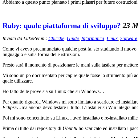
Abbiamo a questo punto piantato i primi pilastri per future costruzion
Ruby: quale piattaforma di sviluppo?
23 M
Inviato da LukePet in :
Chicche
,
Guide
,
Informatica
,
Linux
,
Software
Come vi avevo preannunciato qualche post fa, sto studiando il nuov
linguaggio e sulla forma delle istruzioni.
Presto sarà il momento di posizionare le mani sulla tastiera per metter
Mi sono un po documentato per capire quale fosse lo strumento più ada
quale utilizzare.
Ho fatto delle prove sia su Linux che su Windows….
Per quanto riguarda Windows mi sono limitato a scaricare ed installar
Eclipse
…ma ancora devo testare il tutto. L’installer su Win integra an
Poi mi sono concentrato su Linux…avrò installato e re-installato mi
Prima di tutto dai repository di
Ubuntu
ho scaricato ed installato i pac