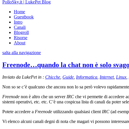
PolloSky.it | LukePet Blog
Home
Guestbook
Intro
Canali
Blogroll
Risorse
About
salta alla navigazione
Freenode…quando la chat non è solo svag
Inviato da LukePet in :
Chicche
,
Guide
,
Informatica
,
Internet
,
Linux
,
Non so se c’è qualcuno che ancora non lo sa però volevo rapidamente 
Freenode
non è altro che un server
IRC
che vi permette di accedere ad
sistemi operativi, etc. etc. C’è una cospicua lista di canali da poter se
Potete accedere a
Freenode
utilizzando qualsiasi client
IRC
(ad esem
Vi elenco alcuni canali degni di nota che magari vi possono interess