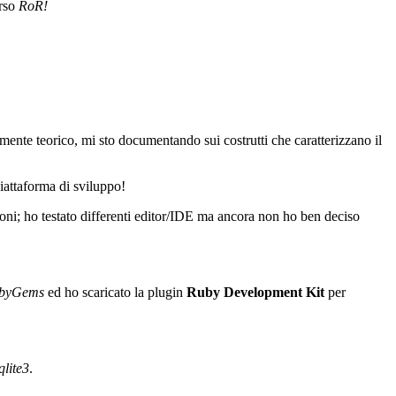
erso
RoR!
ente teorico, mi sto documentando sui costrutti che caratterizzano il
piattaforma di sviluppo!
oni; ho testato differenti editor/IDE ma ancora non ho ben deciso
byGems
ed ho scaricato la plugin
Ruby Development Kit
per
qlite3
.