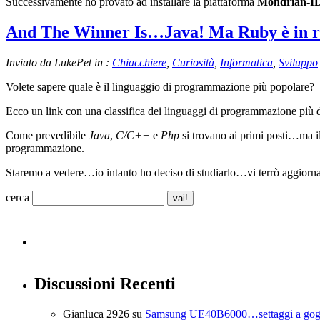
Successivamente ho provato ad installare la piattaforma
Mondrian-I
And The Winner Is…Java! Ma Ruby è in r
Inviato da LukePet in :
Chiacchiere
,
Curiosità
,
Informatica
,
Sviluppo
Volete sapere quale è il linguaggio di programmazione più popolare?
Ecco un link con una classifica dei linguaggi di programmazione più d
Come prevedibile
Java
,
C/C++
e
Php
si trovano ai primi posti…ma i
programmazione.
Staremo a vedere…io intanto ho deciso di studiarlo…vi terrò aggiorna
cerca
Discussioni Recenti
Gianluca 2926
su
Samsung UE40B6000…settaggi a go