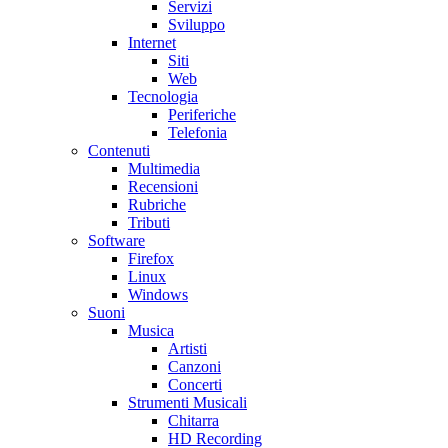
Servizi
Sviluppo
Internet
Siti
Web
Tecnologia
Periferiche
Telefonia
Contenuti
Multimedia
Recensioni
Rubriche
Tributi
Software
Firefox
Linux
Windows
Suoni
Musica
Artisti
Canzoni
Concerti
Strumenti Musicali
Chitarra
HD Recording