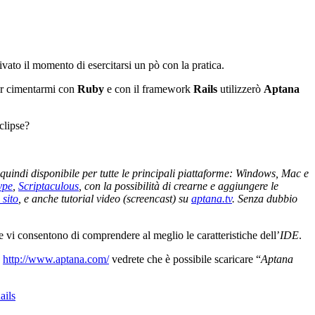
ato il momento di esercitarsi un pò con la pratica.
er cimentarmi con
Ruby
e con il framework
Rails
utilizzerò
Aptana
clipse?
 quindi disponibile per tutte le principali piattaforme: Windows, Mac e
ype
,
Scriptaculous
, con la possibilità di crearne e aggiungere le
 sito
, e anche tutorial video (screencast) su
aptana.tv
. Senza dubbio
che vi consentono di comprendere al meglio le caratteristiche dell’
IDE
.
o
http://www.aptana.com/
vedrete che è possibile scaricare “
Aptana
ails