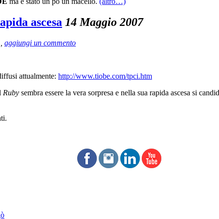
DE
ma è stato un po un macello.
(altro…)
apida ascesa
14 Maggio 2007
,
aggiungi un commento
iffusi attualmente:
http://www.tiobe.com/tpci.htm
l
Ruby
sembra essere la vera sorpresa e nella sua rapida ascesa si candi
ti.
gò