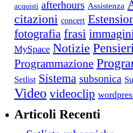
afterhours
Assistenza
acquisti
citazioni
Estensio
concert
frasi
fotografia
immagin
Pensier
Notizie
MySpace
Progr
Programmazione
Sistema
subsonica
Setlist
Su
Video
videoclip
wordpres
Articoli Recenti