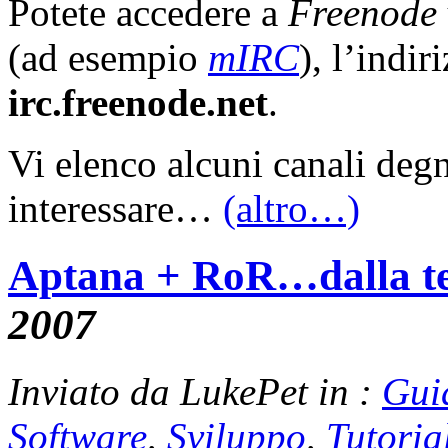
Potete accedere a
Freenode
(ad esempio
mIRC
), l’indir
irc.freenode.net
.
Vi elenco alcuni canali deg
interessare…
(altro…)
Aptana + RoR…dalla teo
2007
Inviato da LukePet in :
Gui
Software
,
Sviluppo
,
Tutoria