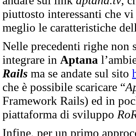
andare sul link
aptana.tv
, c
piuttosto interessanti che 
meglio le caratteristiche del
Nelle precedenti righe non si
integrare in
Aptana
l’ambie
Rails
ma se andate sul sito
che è possibile scaricare “
Ap
Framework Rails) ed in poch
piattaforma di sviluppo
Ro
Infine, per un primo approcc