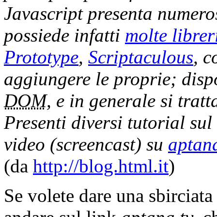
Javascript presenta numerose
possiede infatti
molte librer
Prototype
,
Scriptaculous
, c
aggiungere le proprie; dispo
DOM
, e in generale si tratt
Presenti diversi tutorial sul
video (screencast) su
aptana
(da
http://blog.html.it
)
Se volete dare una sbirciata 