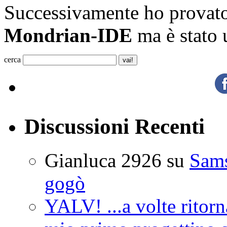
Successivamente ho provato 
Mondrian-IDE
ma è stato 
cerca
Discussioni Recenti
Gianluca 2926
su
Sam
gogò
YALV! ...a volte ritorn