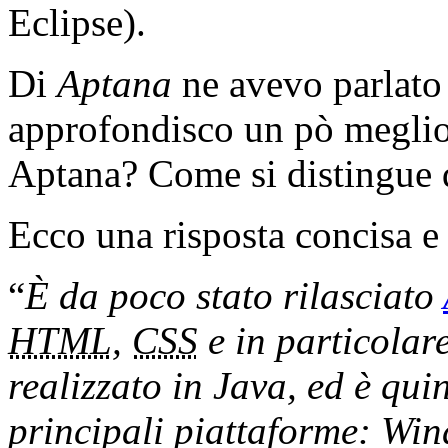
Eclipse).
Di
Aptana
ne avevo parlato 
approfondisco un pò megli
Aptana? Come si distingue 
Ecco una risposta concisa e 
“
È da poco stato rilasciato
HTML
,
CSS
e in particolar
realizzato in Java, ed è quin
principali piattaforme: Wi