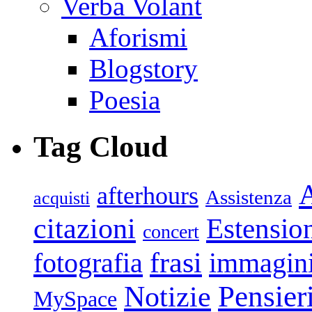
Verba Volant
Aforismi
Blogstory
Poesia
Tag Cloud
afterhours
Assistenza
acquisti
citazioni
Estensio
concert
frasi
fotografia
immagin
Pensier
Notizie
MySpace