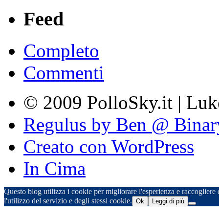
Feed
Completo
Commenti
© 2009 PolloSky.it | Lu
Regulus by Ben @ Binar
Creato con WordPress
In Cima
Questo blog utilizza i cookie per migliorare l'esperienza e raccogliere d
l'utilizzo del servizio e degli stessi cookie.
Ok
Leggi di più