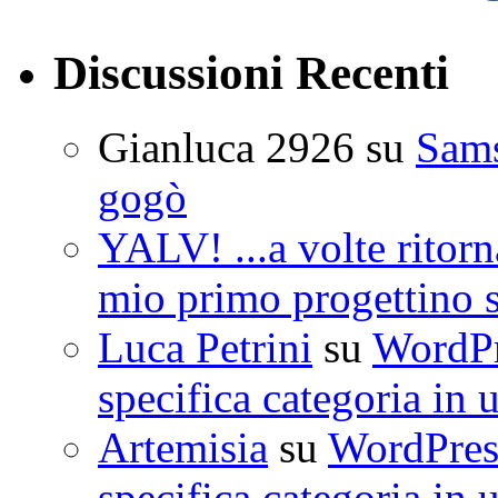
Discussioni Recenti
Gianluca 2926
su
Sam
gogò
YALV! ...a volte ritorn
mio primo progettino 
Luca Petrini
su
WordPre
specifica categoria in 
Artemisia
su
WordPress
specifica categoria in 