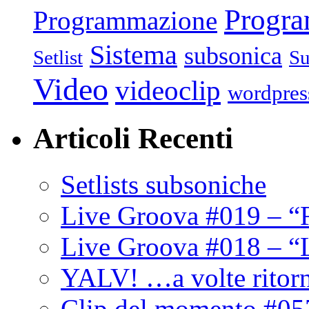
Progr
Programmazione
Sistema
subsonica
Setlist
Su
Video
videoclip
wordpres
Articoli Recenti
Setlists subsoniche
Live Groova #019 – “
Live Groova #018 – “
YALV! …a volte ritor
Clip del momento #05