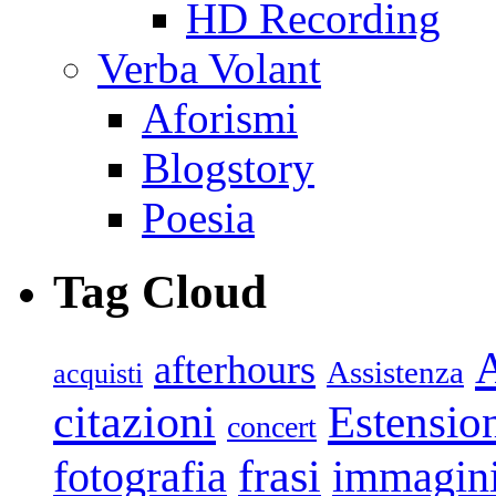
HD Recording
Verba Volant
Aforismi
Blogstory
Poesia
Tag Cloud
afterhours
Assistenza
acquisti
citazioni
Estensio
concert
frasi
fotografia
immagin