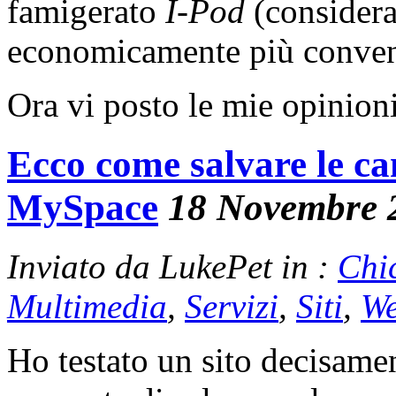
famigerato
I-Pod
(consider
economicamente più conven
Ora vi posto le mie opinion
Ecco come salvare le ca
MySpace
18 Novembre 
Inviato da LukePet in :
Chi
Multimedia
,
Servizi
,
Siti
,
W
Ho testato un sito decisament