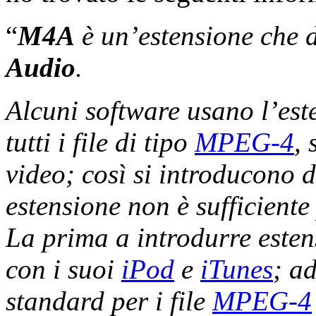
“
M4A
è un’estensione che d
Audio
.
Alcuni software usano l’es
tutti i file di tipo
MPEG-4
,
video; così si introducono d
estensione non è sufficiente 
La prima a introdurre estens
con i suoi
iPod
e
iTunes
; a
standard per i file
MPEG-4