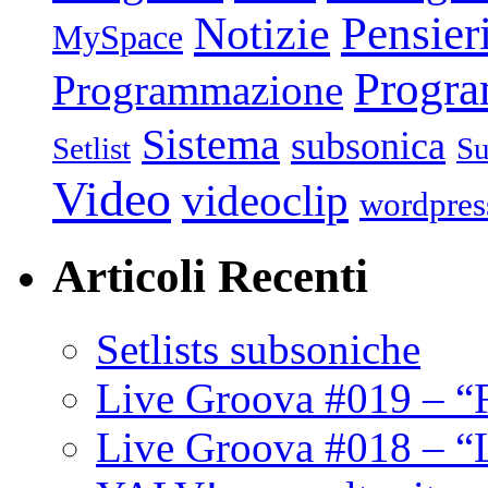
Pensier
Notizie
MySpace
Progr
Programmazione
Sistema
subsonica
Setlist
Su
Video
videoclip
wordpres
Articoli Recenti
Setlists subsoniche
Live Groova #019 – “
Live Groova #018 – “