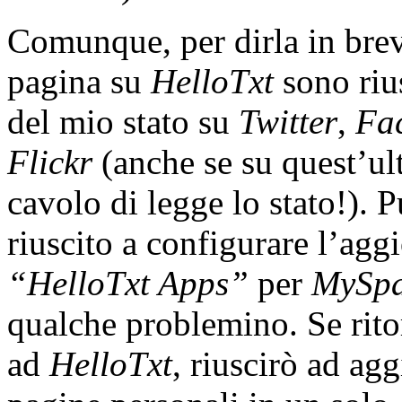
Comunque, per dirla in brev
pagina su
HelloTxt
sono riu
del mio stato su
Twitter
,
Fa
Flickr
(anche se su quest’ul
cavolo di legge lo stato!).
riuscito a configurare l’ag
“HelloTxt Apps”
per
MySp
qualche problemino. Se ritor
ad
HelloTxt
, riuscirò ad ag