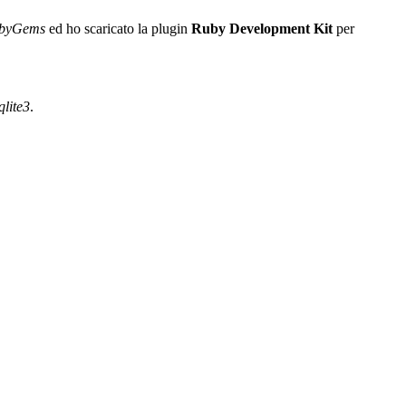
byGems
ed ho scaricato la plugin
Ruby Development Kit
per
qlite3
.