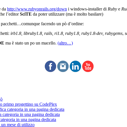
e da
http://www.rubyonrails.org/down
i windows-installer di
Ruby
e
Ru
che l’editor
SciTE
da poter utilizzare (ma è molto basilare)
lle pacchetti…comunque facendo un pò d’ordine:
chetti:
irb1.8, libruby1.8, rails, ri1.8, ruby1.8, ruby1.8-dev, rubygems
,
s
DE
ma è stato un po un macello.
(altro…)
gò
 primo progettino su CodePlex
fica categoria in una pagina dedicata
a categoria in una pagina dedicata
categoria in una pagina dedicata
un mese di utilizzo