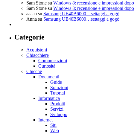
Sam Stone
su
Windows 8: recensione e impressioni dopo 
Sam Stone
su
Windows 8: recensione e impressioni dopo 
aaaaa
su
Samsung UE40B6000…settaggi a gogò
Anna
su
Samsung UE40B6000…settaggi a gogò
Categorie
Acquistoni
Chiacchiere
Comunicazioni
Curiosità
Chicche
Documenti
Guide
Soluzioni
Tutorial
Informatica
Prodotti
Servizi
Sviluppo
Internet
Siti
Web