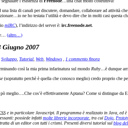
segnalare l’esistenza di
Freenode
…una chat molto costruttiva!
 una lista di canali per discutere, domandare, collaborare ad attività c
lezionare…io ne ho testata l’utilità e devo dire che in molti casi questa c
pio
mIRC
), l’indirizzo del server è:
irc.freenode.net
.
are…
(altro…)
3 Giugno 2007
,
Sviluppo
,
Tutorial
,
Web
,
Windows
,
1 commento finora
erminando così la mia prima infarinatura sul mondo
Ruby
…è dunque arriv
se
(sopratutto perchè è quella che conosco meglio) credo proprio che p
n pò meglio….Che cos’è effettivamente Aptana? Come si distingue da E
CSS
e in particolare Javascript. Il programma è realizzato in Java, ed è
ssanti: possiede infatti
molte librerie incorporate
, tra cui
Dojo
,
Protot
 tratta di un editor con tutti i crismi. Presenti diversi tutorial sul
blog del