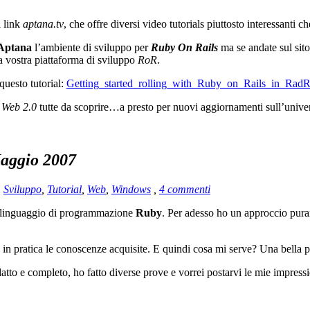
l link
aptana.tv
, che offre diversi video tutorials piuttosto interessanti 
Aptana
l’ambiente di sviluppo per
Ruby On Rails
ma se andate sul sit
 vostra piattaforma di sviluppo
RoR
.
questo tutorial:
Getting_started_rolling_with_Ruby_on_Rails_in_RadR
i
Web 2.0
tutte da scoprire…a presto per nuovi aggiornamenti sull’univ
aggio 2007
,
Sviluppo
,
Tutorial
,
Web
,
Windows
,
4 commenti
o linguaggio di programmazione
Ruby
. Per adesso ho un approccio puram
e in pratica le conoscenze acquisite. E quindi cosa mi serve? Una bella 
tto e completo, ho fatto diverse prove e vorrei postarvi le mie impressi