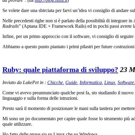
da provare
“. (da
http://blog.html.it
)
Se volete dare una sbirciata per farvi un’idea vi consiglio di andare su
Nelle precedenti righe non si è parlato della possibilità di integrare in
Radrails
” (Aptana IDE + Framework Rails) ed in pochi passi avrete la
Infine, per un primo approccio con il software, vi consiglio di seguire 
Abbiamo a questo punto piantato i primi pilastri per future costruzion
Ruby: quale piattaforma di sviluppo?
23 M
Inviato da LukePet in :
Chicche
,
Guide
,
Informatica
,
Linux
,
Software
Come vi avevo preannunciato qualche post fa, sto studiando il nuov
linguaggio e sulla forma delle istruzioni.
Presto sarà il momento di posizionare le mani sulla tastiera per metter
Mi sono un po documentato per capire quale fosse lo strumento più ada
quale utilizzare.
Ho fatto delle prove sia su Linux che su Windows….