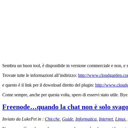
Sembra un buon tool, è disponibile in versione commerciale e non, e
Trovate tutte le informazioni all’indirizzo:
http://www.cloudgarden.com
e questo è il link per il download diretto del plugin:
http://www.cloudg
Come sempre, anche per questa volta, spero di esservi stato utile. Bye
Freenode…quando la chat non è solo svag
Inviato da LukePet in :
Chicche
,
Guide
,
Informatica
,
Internet
,
Linux
,