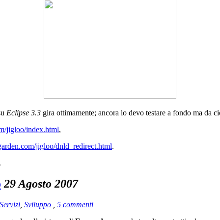
 su
Eclipse 3.3
gira ottimamente; ancora lo devo testare a fondo ma da ciò
/jigloo/index.html
,
arden.com/jigloo/dnld_redirect.html
.
.
o
29 Agosto 2007
Servizi
,
Sviluppo
,
5 commenti