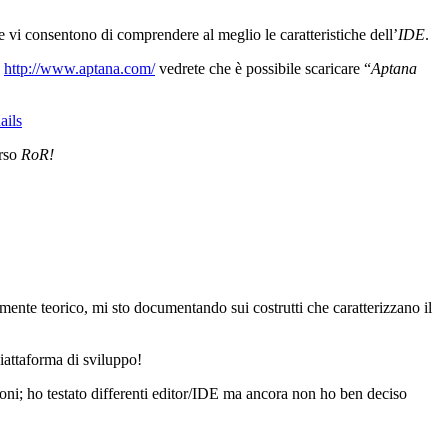
che vi consentono di comprendere al meglio le caratteristiche dell’
IDE
.
o
http://www.aptana.com/
vedrete che è possibile scaricare “
Aptana
ails
erso
RoR!
ente teorico, mi sto documentando sui costrutti che caratterizzano il
piattaforma di sviluppo!
oni; ho testato differenti editor/IDE ma ancora non ho ben deciso