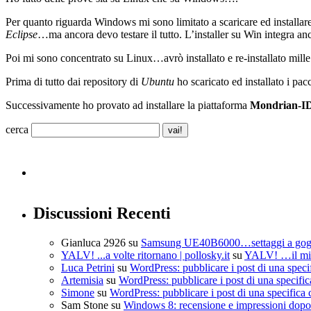
Per quanto riguarda Windows mi sono limitato a scaricare ed installar
Eclipse
…ma ancora devo testare il tutto. L’installer su Win integra an
Poi mi sono concentrato su Linux…avrò installato e re-installato mi
Prima di tutto dai repository di
Ubuntu
ho scaricato ed installato i pac
Successivamente ho provato ad installare la piattaforma
Mondrian-I
cerca
Discussioni Recenti
Gianluca 2926
su
Samsung UE40B6000…settaggi a go
YALV! ...a volte ritornano | pollosky.it
su
YALV! …il mio
Luca Petrini
su
WordPress: pubblicare i post di una speci
Artemisia
su
WordPress: pubblicare i post di una specific
Simone
su
WordPress: pubblicare i post di una specifica 
Sam Stone
su
Windows 8: recensione e impressioni dopo 