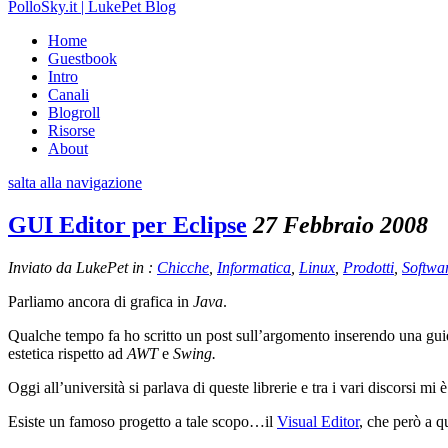
PolloSky.it | LukePet Blog
Home
Guestbook
Intro
Canali
Blogroll
Risorse
About
salta alla navigazione
GUI Editor per Eclipse
27 Febbraio 2008
Inviato da LukePet in :
Chicche
,
Informatica
,
Linux
,
Prodotti
,
Softwa
Parliamo ancora di grafica in
Java
.
Qualche tempo fa ho scritto un post sull’argomento inserendo una guida
estetica rispetto ad
AWT
e
Swing.
Oggi all’università si parlava di queste librerie e tra i vari discorsi m
Esiste un famoso progetto a tale scopo…il
Visual Editor
, che però a 