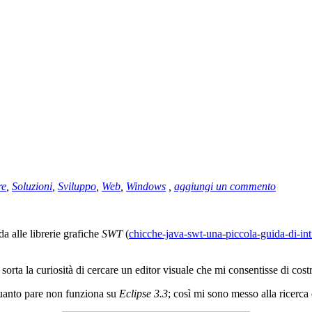
re
,
Soluzioni
,
Sviluppo
,
Web
,
Windows
,
aggiungi un commento
 alle librerie grafiche
SWT
(
chicche-java-swt-una-piccola-guida-di-intr
i è sorta la curiosità di cercare un editor visuale che mi consentisse di c
quanto pare non funziona su
Eclipse 3.3
; così mi sono messo alla ricerca 