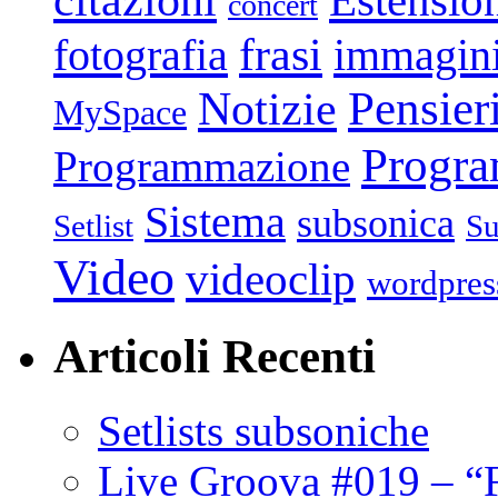
Estensio
concert
frasi
fotografia
immagin
Pensier
Notizie
MySpace
Progr
Programmazione
Sistema
subsonica
Setlist
Su
Video
videoclip
wordpres
Articoli Recenti
Setlists subsoniche
Live Groova #019 – “