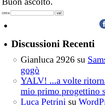
Buon ascolto.
cerca
Discussioni Recenti
Gianluca 2926
su
Sam
gogò
YALV! ...a volte ritorn
mio primo progettino 
Luca Petrini
su
WordPre