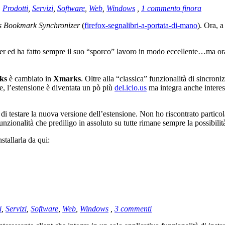
,
Prodotti
,
Servizi
,
Software
,
Web
,
Windows
,
1 commento finora
 Bookmark Synchronizer
(
firefox-segnalibri-a-portata-di-mano
). Ora, a
er ed ha fatto sempre il suo “sporco” lavoro in modo eccellente…ma ora 
ks
è cambiato in
Xmarks
. Oltre alla “classica” funzionalità di sincron
te, l’estensione è diventata un pò più
del.icio.us
ma integra anche interes
 di testare la nuova versione dell’estensione. Non ho riscontrato partic
unzionalità che prediligo in assoluto su tutte rimane sempre la possibilit
nstallarla da qui:
i
,
Servizi
,
Software
,
Web
,
Windows
,
3 commenti