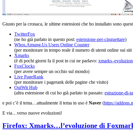
Giusto per la cronaca, le ultime estensioni che ho installato sono quest
TwitterFox
(ne ho già parlato in questo post:
estensione-per-cinguettare
)
Whos.Amung.Us Users Online Counter
(per monitorare in tempo reale il numero di utenti online sui siti
Xmarks
(è di pochi giorni fa il post in cui ne parlavo:
xmarks–evoluzion
FoxClocks
(per avere sempre un occhio sul mondo)
Live PageRank
(per monitorare i pagerank delle pagine che visito)
OutWit Hub
(altra estensione di cui ho già parlato in passato:
estrazione-di-t
e poi c’è il tema…attualmente il tema in uso è
Naver
(
https://addons.
E via…verso nuove evoluzioni!
Firefox: Xmarks…l’evoluzione di Foxmar