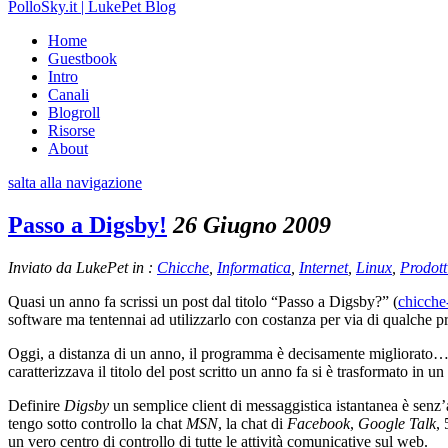
PolloSky.it | LukePet Blog
Home
Guestbook
Intro
Canali
Blogroll
Risorse
About
salta alla navigazione
Passo a Digsby!
26 Giugno 2009
Inviato da LukePet in :
Chicche
,
Informatica
,
Internet
,
Linux
,
Prodott
Quasi un anno fa scrissi un post dal titolo “Passo a Digsby?” (
chicche
software ma tentennai ad utilizzarlo con costanza per via di qualche pr
Oggi, a distanza di un anno, il programma è decisamente migliorato…pi
caratterizzava il titolo del post scritto un anno fa si è trasformato in u
Definire
Digsby
un semplice client di messaggistica istantanea è senz’a
tengo sotto controllo la chat
MSN
, la chat di
Facebook
,
Google Talk
, 
un vero centro di controllo di tutte le attività comunicative sul web.