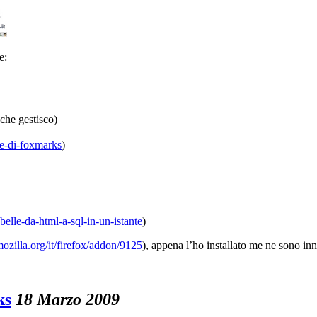
e:
 che gestisco)
e-di-foxmarks
)
abelle-da-html-a-sql-in-un-istante
)
mozilla.org/it/firefox/addon/9125
), appena l’ho installato me ne sono i
ks
18 Marzo 2009