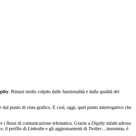
gsby
. Rimasi molto colpito dalle funzionalità e dalla qualità del
al punto di vista grafico. E così, oggi, quel punto interrogativo che
are i flussi di comunicazione telematica. Grazie a
Digsby
infatti adesso
ce
, il profilo di
Linkedin
e gli aggiornamenti di
Twitter
…insomma, è