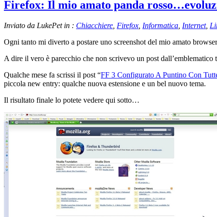
Firefox: Il mio amato panda rosso…evoluz
Inviato da LukePet in :
Chiacchiere
,
Firefox
,
Informatica
,
Internet
,
Li
Ogni tanto mi diverto a postare uno screenshot del mio amato browser.
A dire il vero è parecchio che non scrivevo un post dall’emblematico t
Qualche mese fa scrissi il post “
FF 3 Configurato A Puntino Con Tutt
piccola new entry: qualche nuova estensione e un bel nuovo tema.
Il risultato finale lo potete vedere qui sotto…