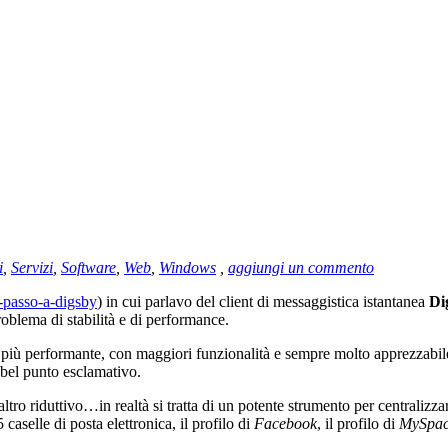
i
,
Servizi
,
Software
,
Web
,
Windows
,
aggiungi un commento
-passo-a-digsby
) in cui parlavo del client di messaggistica istantanea
Di
oblema di stabilità e di performance.
ù performante, con maggiori funzionalità e sempre molto apprezzabile d
n bel punto esclamativo.
ltro riduttivo…in realtà si tratta di un potente strumento per centralizz
5 caselle di posta elettronica, il profilo di
Facebook
, il profilo di
MySpa