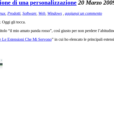
ione di una personalizzazione
20 Marzo 200
nux
,
Prodotti
,
Software
,
Web
,
Windows
,
aggiungi un commento
 Oggi gli tocca.
itolo “il mio amato panda rosso”, così giusto per non perdere l’abitudin
e Le Estensioni Che Mi Servono
” in cui ho elencato le principali estens