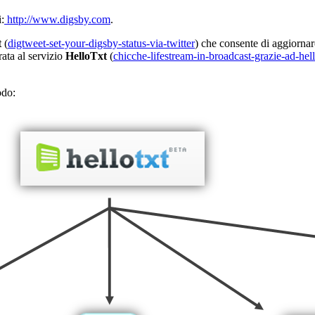
:
http://www.digsby.com
.
t
(
digtweet-set-your-digsby-status-via-twitter
) che consente di aggiorna
rata al servizio
HelloTxt
(
chicche-lifestream-in-broadcast-grazie-ad-hell
odo: