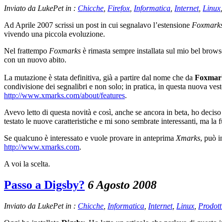
Inviato da LukePet in :
Chicche
,
Firefox
,
Informatica
,
Internet
,
Linux
Ad Aprile 2007 scrissi un post in cui segnalavo l’estensione
Foxmarks
vivendo una piccola evoluzione.
Nel frattempo
Foxmarks
è rimasta sempre installata sul mio bel brows
con un nuovo abito.
La mutazione è stata definitiva, già a partire dal nome che da
Foxmar
condivisione dei segnalibri e non solo; in pratica, in questa nuova ves
http://www.xmarks.com/about/features
.
Avevo letto di questa novità e così, anche se ancora in beta, ho deciso
testato le nuove caratteristiche e mi sono sembrate interessanti, ma la f
Se qualcuno è interessato e vuole provare in anteprima
Xmarks
, può i
http://www.xmarks.com
.
A voi la scelta.
Passo a Digsby?
6 Agosto 2008
Inviato da LukePet in :
Chicche
,
Informatica
,
Internet
,
Linux
,
Prodott