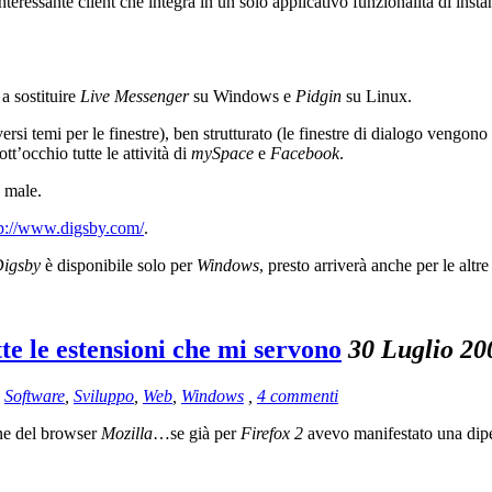
interessante client che integra in un solo applicativo funzionalità di i
a sostituire
Live Messenger
su Windows e
Pidgin
su Linux.
versi temi per le finestre), ben strutturato (le finestre di dialogo vengon
t’occhio tutte le attività di
mySpace
e
Facebook
.
 male.
tp://www.digsby.com/
.
igsby
è disponibile solo per
Windows
, presto arriverà anche per le altre
te le estensioni che mi servono
30 Luglio 20
,
Software
,
Sviluppo
,
Web
,
Windows
,
4 commenti
one del browser
Mozilla
…se già per
Firefox 2
avevo manifestato una di