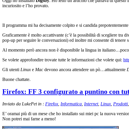
Oggi ho installato
Digsby
. Ho letto un articolo che parlava di questo 
incuriosito e l’ho provato.
Il programma mi ha decisamente colpito e si candida prepotentemente 
Graficamente è molto accattivante (c’è la possibilità di scegliere tra di
pop-up per seguire le conversazioni) ed inoltre mi consente di tenere sot
Al momento però ancora non è disponibile la lingua in italiano…poco
Se volete approfondire trovate tutte le informazioni che volete qui:
ht
Gli utenti
Linux
e
Mac
devono ancora attendere un pò…attualmente
D
Buone chattate.
Firefox: FF 3 configurato a puntino con tut
Inviato da LukePet in :
Firefox
,
Informatica
,
Internet
,
Linux
,
Prodotti
E’ oramai più di un mese che ho installato sui miei pc la nuova versi
Non potrei mai farne a meno!