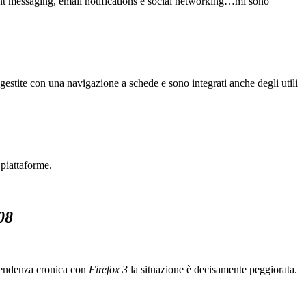
nstant messaging, email notifications e social networking…mi sono
o gestite con una navigazione a schede e sono integrati anche degli utili
 piattaforme.
08
pendenza cronica con
Firefox 3
la situazione è decisamente peggiorata.