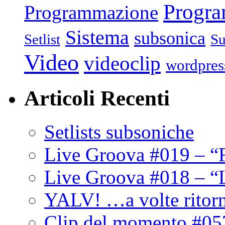
Progr
Programmazione
Sistema
subsonica
Setlist
Su
Video
videoclip
wordpres
Articoli Recenti
Setlists subsoniche
Live Groova #019 – “
Live Groova #018 – “
YALV! …a volte ritor
Clip del momento #05