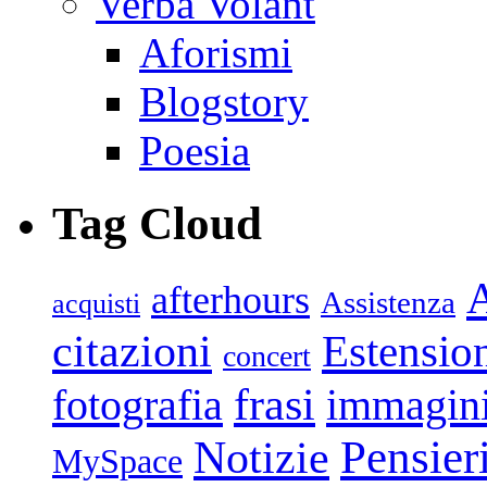
Verba Volant
Aforismi
Blogstory
Poesia
Tag Cloud
afterhours
Assistenza
acquisti
citazioni
Estensio
concert
frasi
fotografia
immagin
Pensier
Notizie
MySpace