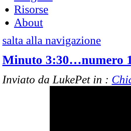
Risorse
About
salta alla navigazione
Minuto 3:30…numero 1 
Inviato da LukePet in :
Chi