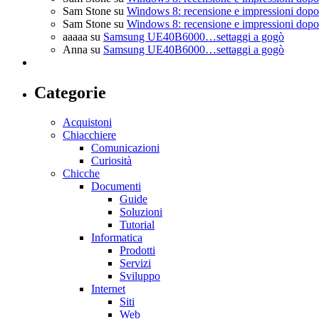
Sam Stone
su
Windows 8: recensione e impressioni dopo 
Sam Stone
su
Windows 8: recensione e impressioni dopo 
aaaaa
su
Samsung UE40B6000…settaggi a gogò
Anna
su
Samsung UE40B6000…settaggi a gogò
Categorie
Acquistoni
Chiacchiere
Comunicazioni
Curiosità
Chicche
Documenti
Guide
Soluzioni
Tutorial
Informatica
Prodotti
Servizi
Sviluppo
Internet
Siti
Web