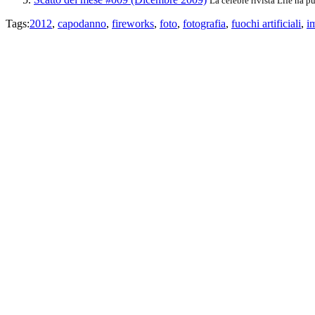
La celebre rivista Life ha pu
Tags:
2012
,
capodanno
,
fireworks
,
foto
,
fotografia
,
fuochi artificiali
,
i