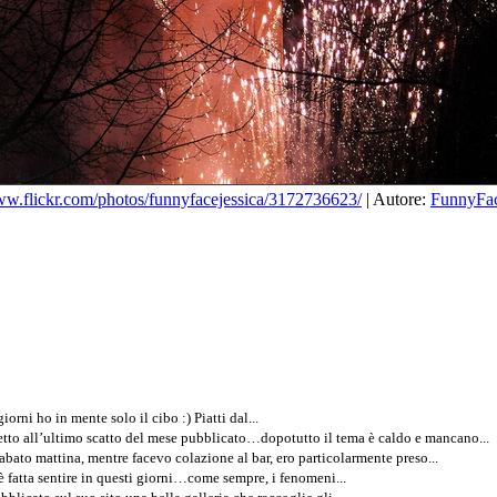
w.flickr.com/photos/funnyfacejessica/3172736623/
| Autore:
FunnyFac
orni ho in mente solo il cibo :) Piatti dal...
to all’ultimo scatto del mese pubblicato…dopotutto il tema è caldo e mancano...
bato mattina, mentre facevo colazione al bar, ero particolarmente preso...
i è fatta sentire in questi giorni…come sempre, i fenomeni...