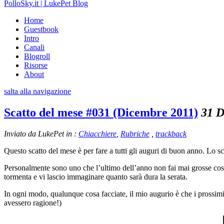
PolloSky.it | LukePet Blog
Home
Guestbook
Intro
Canali
Blogroll
Risorse
About
salta alla navigazione
Scatto del mese #031 (Dicembre 2011)
31 D
Inviato da LukePet in :
Chiacchiere
,
Rubriche
,
trackback
Questo scatto del mese è per fare a tutti gli auguri di buon anno. Lo sc
Personalmente sono uno che l’ultimo dell’anno non fai mai grosse cose
tormenta e vi lascio immaginare quanto sarà dura la serata.
In ogni modo, qualunque cosa facciate, il mio augurio è che i prossimi
avessero ragione!)