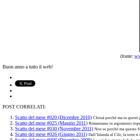
(fonte:
ww
Buon anno a tutto il web!
POST CORRELATI:
Scatto del mese #020 (Dicembre 2010)
Chissà perché ma in questi gi
Scatto del mese #025 (Maggio 2011)
Rimaniamo in argomento rispet
Scatto del mese #030 (Novembre 2011)
Non so perché ma questo Sa
Scatto del mese #026 (Giugno 2011)
Dall’Islanda al Cile, la terra s
Scatto del mese #009 (Dicembre 2009)