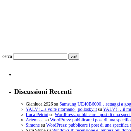
cerca
Discussioni Recenti
Gianluca 2926
su
Samsung UE40B6000…settaggi a go
YALV! ...a volte ritornano | pollosky.it
su
YALV! …il mio
Luca Petrini
su
WordPress: pubblicare i post di una speci
Artemisia
su
WordPress: pubblicare i post di una specific
Simone
su
WordPress: pubblicare i post di una specifica 
Sam Stone
su
Windows 8: recensione e impressioni dopo 