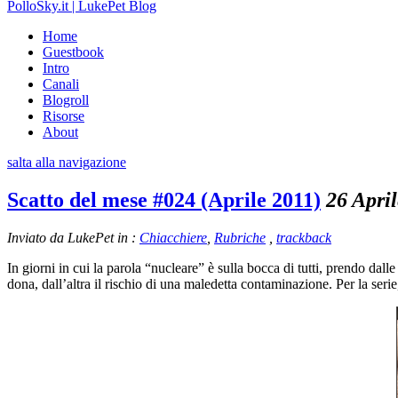
PolloSky.it | LukePet Blog
Home
Guestbook
Intro
Canali
Blogroll
Risorse
About
salta alla navigazione
Scatto del mese #024 (Aprile 2011)
26 Apri
Inviato da LukePet in :
Chiacchiere
,
Rubriche
,
trackback
In giorni in cui la parola “nucleare” è sulla bocca di tutti, prendo da
dona, dall’altra il rischio di una maledetta contaminazione. Per la ser