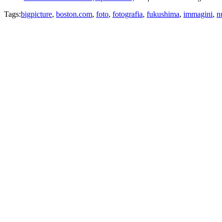
Tags:
bigpicture
,
boston.com
,
foto
,
fotografia
,
fukushima
,
immagini
,
n