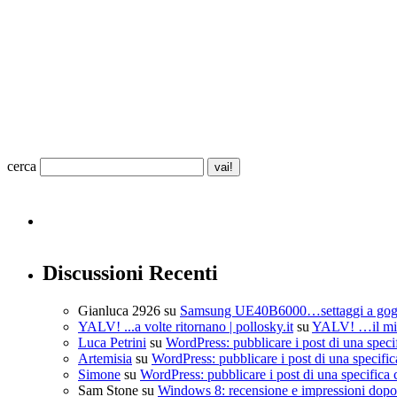
cerca
Discussioni Recenti
Gianluca 2926
su
Samsung UE40B6000…settaggi a go
YALV! ...a volte ritornano | pollosky.it
su
YALV! …il mio
Luca Petrini
su
WordPress: pubblicare i post di una speci
Artemisia
su
WordPress: pubblicare i post di una specific
Simone
su
WordPress: pubblicare i post di una specifica 
Sam Stone
su
Windows 8: recensione e impressioni dopo 