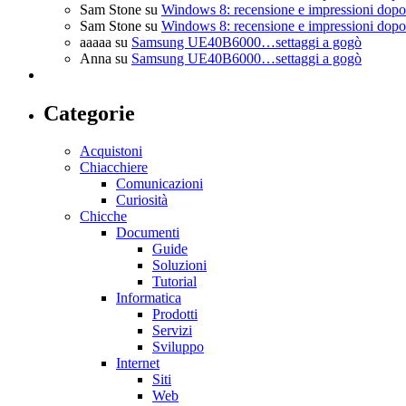
Sam Stone
su
Windows 8: recensione e impressioni dopo 
Sam Stone
su
Windows 8: recensione e impressioni dopo 
aaaaa
su
Samsung UE40B6000…settaggi a gogò
Anna
su
Samsung UE40B6000…settaggi a gogò
Categorie
Acquistoni
Chiacchiere
Comunicazioni
Curiosità
Chicche
Documenti
Guide
Soluzioni
Tutorial
Informatica
Prodotti
Servizi
Sviluppo
Internet
Siti
Web