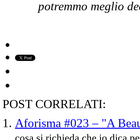
potremmo meglio dec
POST CORRELATI:
Aforisma #023 – "A Beau
cosa si richieda che io dica pe