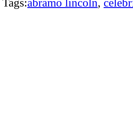
Tags:
abramo lincoln
,
celebr