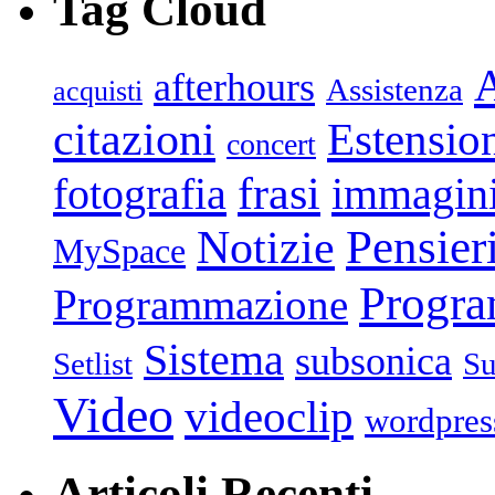
Tag Cloud
afterhours
Assistenza
acquisti
citazioni
Estensio
concert
frasi
fotografia
immagin
Pensier
Notizie
MySpace
Progr
Programmazione
Sistema
subsonica
Setlist
Su
Video
videoclip
wordpres
Articoli Recenti