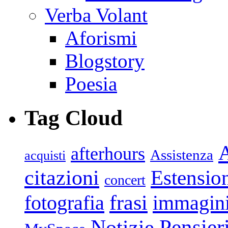
Verba Volant
Aforismi
Blogstory
Poesia
Tag Cloud
afterhours
Assistenza
acquisti
citazioni
Estensio
concert
frasi
fotografia
immagin
Pensier
Notizie