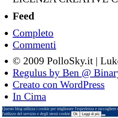
Feed
Completo
Commenti
© 2009 PolloSky.it | Lu
Regulus by Ben @ Binar
Creato con WordPress
In Cima
Questo blog utilizza i cookie per migliorare l'esperienza e raccogliere d
l'utilizzo del servizio e degli stessi cookie.
Ok
Leggi di più