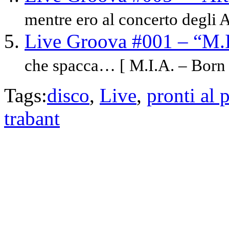
mentre ero al concerto degli A
Live Groova #001 – “M.
che spacca… [ M.I.A. – Born F
Tags:
disco
,
Live
,
pronti al 
trabant