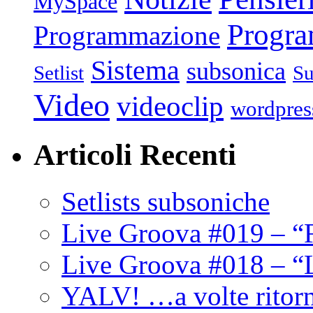
MySpace
Progr
Programmazione
Sistema
subsonica
Setlist
Su
Video
videoclip
wordpres
Articoli Recenti
Setlists subsoniche
Live Groova #019 – “
Live Groova #018 – “
YALV! …a volte ritor