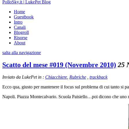
PolloSky.it | LukePet Blog
Home
Guestbook
Intro
Canali
Blogroll
Risorse
About
salta alla navigazione
Scatto del mese #019 (Novembre 2010)
25 
Inviato da LukePet in :
Chiacchiere
,
Rubriche
,
trackback
Ecco qua, giusto per mantenere il focus sul problema di cui tanto si 
Napoli. Piazza Montecalvario. Scuola Paisiello…poi dicono che uno n