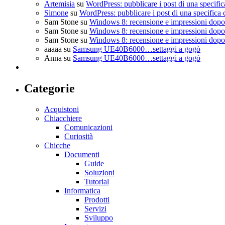
Artemisia
su
WordPress: pubblicare i post di una specific
Simone
su
WordPress: pubblicare i post di una specifica 
Sam Stone
su
Windows 8: recensione e impressioni dopo 
Sam Stone
su
Windows 8: recensione e impressioni dopo 
Sam Stone
su
Windows 8: recensione e impressioni dopo 
aaaaa
su
Samsung UE40B6000…settaggi a gogò
Anna
su
Samsung UE40B6000…settaggi a gogò
Categorie
Acquistoni
Chiacchiere
Comunicazioni
Curiosità
Chicche
Documenti
Guide
Soluzioni
Tutorial
Informatica
Prodotti
Servizi
Sviluppo