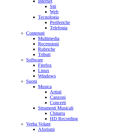
Internet
Siti
Web
Tecnologia
Periferiche
Telefonia
Contenuti
Multimedia
Recensioni
Rubriche
Tributi
Software
Firefox
Linux
Windows
Suoni
Musica
Artisti
Canzoni
Concerti
Strumenti Musicali
Chitarra
HD Recording
Verba Volant
Aforismi