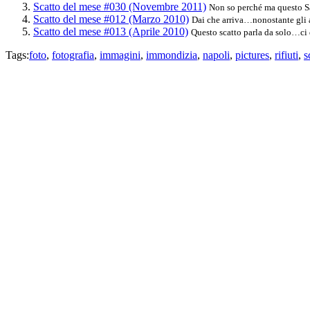
Scatto del mese #030 (Novembre 2011)
Non so perché ma questo Sa
Scatto del mese #012 (Marzo 2010)
Dai che arriva…nonostante gli al
Scatto del mese #013 (Aprile 2010)
Questo scatto parla da solo…ci d
Tags:
foto
,
fotografia
,
immagini
,
immondizia
,
napoli
,
pictures
,
rifiuti
,
s