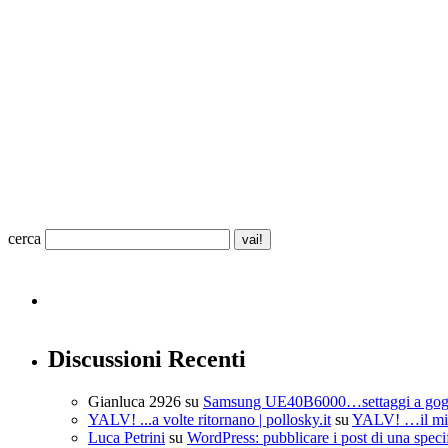
cerca
Discussioni Recenti
Gianluca 2926
su
Samsung UE40B6000…settaggi a go
YALV! ...a volte ritornano | pollosky.it
su
YALV! …il mio
Luca Petrini
su
WordPress: pubblicare i post di una speci