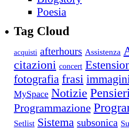
Poesia
Tag Cloud
afterhours
Assistenza
acquisti
citazioni
Estensio
concert
frasi
fotografia
immagin
Pensier
Notizie
MySpace
Progr
Programmazione
Sistema
subsonica
Setlist
Su