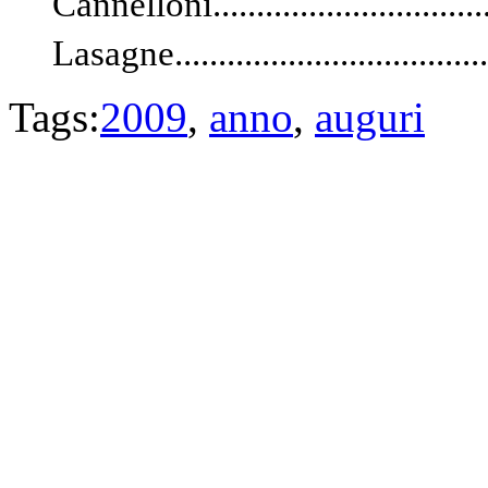
Cannelloni..........................
Lasagne.................................
Tags:
2009
,
anno
,
auguri