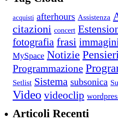
afterhours
Assistenza
acquisti
citazioni
Estensio
concert
frasi
fotografia
immagin
Pensier
Notizie
MySpace
Progr
Programmazione
Sistema
subsonica
Setlist
Su
Video
videoclip
wordpres
Articoli Recenti