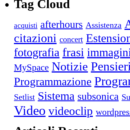
Tag Cloud
afterhours
Assistenza
acquisti
citazioni
Estensio
concert
frasi
fotografia
immagin
Pensier
Notizie
MySpace
Progr
Programmazione
Sistema
subsonica
Setlist
Su
Video
videoclip
wordpres