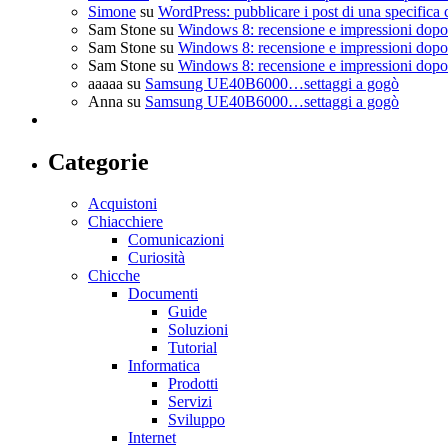
Simone
su
WordPress: pubblicare i post di una specifica 
Sam Stone
su
Windows 8: recensione e impressioni dopo 
Sam Stone
su
Windows 8: recensione e impressioni dopo 
Sam Stone
su
Windows 8: recensione e impressioni dopo 
aaaaa
su
Samsung UE40B6000…settaggi a gogò
Anna
su
Samsung UE40B6000…settaggi a gogò
Categorie
Acquistoni
Chiacchiere
Comunicazioni
Curiosità
Chicche
Documenti
Guide
Soluzioni
Tutorial
Informatica
Prodotti
Servizi
Sviluppo
Internet