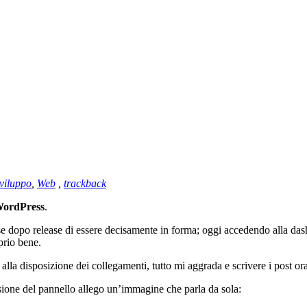
viluppo
,
Web
,
trackback
ordPress
.
se dopo release di essere decisamente in forma; oggi accedendo alla da
prio bene.
o alla disposizione dei collegamenti, tutto mi aggrada e scrivere i post o
sione del pannello allego un’immagine che parla da sola: