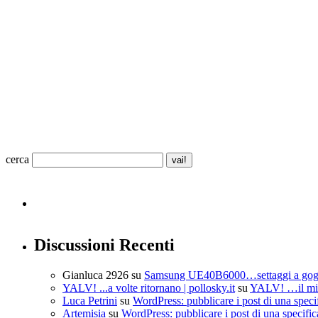
cerca
Discussioni Recenti
Gianluca 2926
su
Samsung UE40B6000…settaggi a go
YALV! ...a volte ritornano | pollosky.it
su
YALV! …il mio
Luca Petrini
su
WordPress: pubblicare i post di una speci
Artemisia
su
WordPress: pubblicare i post di una specific