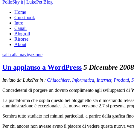
PolloSky.it | LukePet Blog
Home
Guestbook
Intro
Canali
Blogroll
Risorse
About
salta alla navigazione
Un applauso a WordPress
5 Dicembre 2008
Inviato da LukePet in :
Chiacchiere
,
Informatica
,
Internet
,
Prodotti
,
S
Concedetemi di porgere un dovuto complimento agli sviluppatori di
W
La piattaforma che ospita questo bel blogghetto sta dimostrando relea
amministrazione è eccezionale…la nuova versione 2.7 si presenta pro
Sembra tutto studiato nei minimi particolati, a partire dalla grafica fin
Per chi ancora non avesse avuto il piacere di vedere questa nuova ver