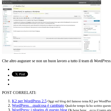
Che altro augurare se non un buon lavoro a tutto il team di
WordPress
POST CORRELATI:
K2 per WordPress 2.5
Oggi sul blog del famoso tema K2 per WordPress è
WordPress…qualcosa è cambiato
Qualche tempo fa ho scritto questo
WordPress: i plugins di questo blog
Oh bene bene…ecco il tanto atteso