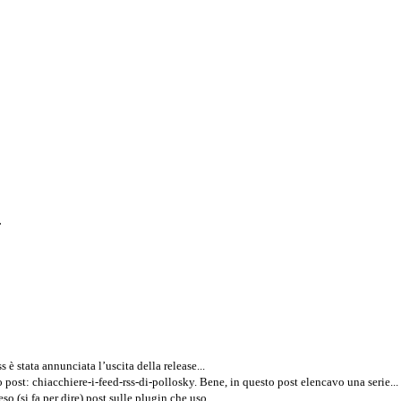
.
 stata annunciata l’uscita della release...
 post: chiacchiere-i-feed-rss-di-pollosky. Bene, in questo post elencavo una serie...
 (si fa per dire) post sulle plugin che uso...