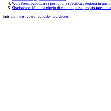
WordPress: pubblicare i post di una specifica categoria in una 
Shadowbox JS…una plugin di cui non posso proprio fare a me
Tags:
blog
,
dashboard
,
pollosky
,
wordpress