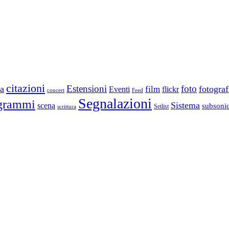
citazioni
Estensioni
foto
a
fotograf
film
Eventi
flickr
concert
Feed
Segnalazioni
grammi
Sistema
scena
subsoni
scrittura
Setlist