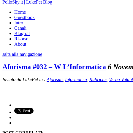
PolloSky.it | LukePet Blog
Home
Guestbook
Intro
Canali
Blogroll
Risorse
About
salta alla navigazione
Aforisma #032 – W L’Informatica
6 Novem
Inviato da LukePet in :
Aforismi
,
Informatica
,
Rubriche
,
Verba Volant
POST CORRELATI: