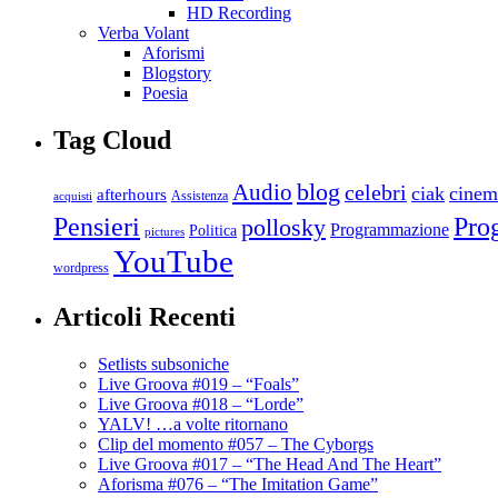
HD Recording
Verba Volant
Aforismi
Blogstory
Poesia
Tag Cloud
blog
Audio
celebri
ciak
cinem
afterhours
Assistenza
acquisti
Pro
Pensieri
pollosky
Programmazione
Politica
pictures
YouTube
wordpress
Articoli Recenti
Setlists subsoniche
Live Groova #019 – “Foals”
Live Groova #018 – “Lorde”
YALV! …a volte ritornano
Clip del momento #057 – The Cyborgs
Live Groova #017 – “The Head And The Heart”
Aforisma #076 – “The Imitation Game”