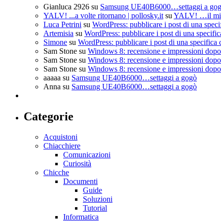
Gianluca 2926
su
Samsung UE40B6000…settaggi a go
YALV! ...a volte ritornano | pollosky.it
su
YALV! …il mio
Luca Petrini
su
WordPress: pubblicare i post di una speci
Artemisia
su
WordPress: pubblicare i post di una specific
Simone
su
WordPress: pubblicare i post di una specifica 
Sam Stone
su
Windows 8: recensione e impressioni dopo 
Sam Stone
su
Windows 8: recensione e impressioni dopo 
Sam Stone
su
Windows 8: recensione e impressioni dopo 
aaaaa
su
Samsung UE40B6000…settaggi a gogò
Anna
su
Samsung UE40B6000…settaggi a gogò
Categorie
Acquistoni
Chiacchiere
Comunicazioni
Curiosità
Chicche
Documenti
Guide
Soluzioni
Tutorial
Informatica