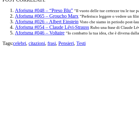
Aforisma #048 – “Preso Blu”
“Il vuoto delle tue certezze tra le tue p
Aforisma #065 – Groucho Marx
“Preferisco leggere o vedere un film
Aforisma #026 – Albert Einstein
Visto che siamo in periodo post-laure
Aforisma #054 – Claude Lévi-Strauss
Rubo una frase di Claude Lévi
Aforisma #046 – Voltaire
“Io combatto la tua idea, che è diversa dall
Tags:
celebri
,
citazioni
,
frasi
,
Pensieri
,
Testi