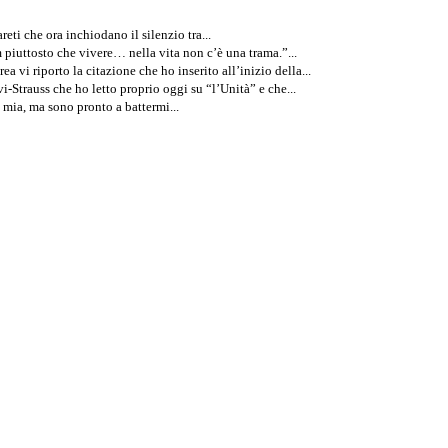
areti che ora inchiodano il silenzio tra...
 piuttosto che vivere… nella vita non c’è una trama.”...
a vi riporto la citazione che ho inserito all’inizio della...
-Strauss che ho letto proprio oggi su “l’Unità” e che...
a mia, ma sono pronto a battermi...