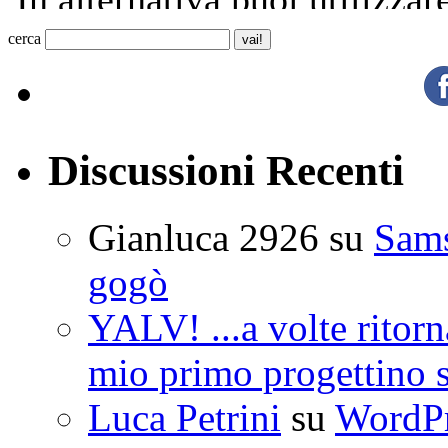
cerca
Discussioni Recenti
Gianluca 2926
su
Sam
gogò
YALV! ...a volte ritorn
mio primo progettino 
Luca Petrini
su
WordPre