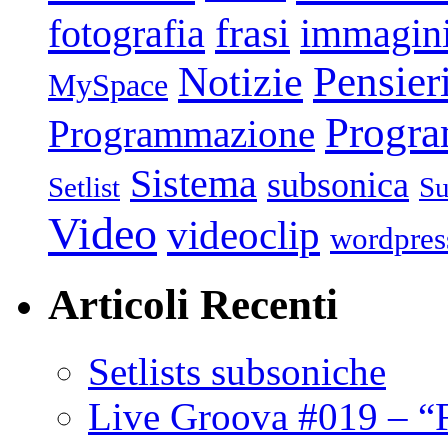
frasi
fotografia
immagin
Pensier
Notizie
MySpace
Progr
Programmazione
Sistema
subsonica
Setlist
Su
Video
videoclip
wordpres
Articoli Recenti
Setlists subsoniche
Live Groova #019 – “