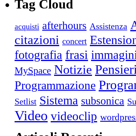
Tag Cloud
afterhours
Assistenza
acquisti
citazioni
Estensio
concert
frasi
fotografia
immagin
Pensier
Notizie
MySpace
Progr
Programmazione
Sistema
subsonica
Setlist
Su
Video
videoclip
wordpres