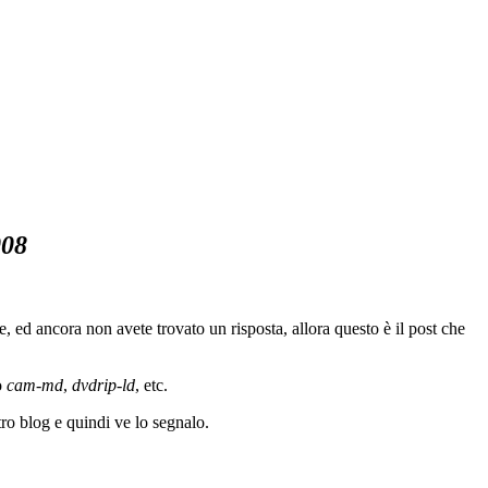
008
te, ed ancora non avete trovato un risposta, allora questo è il post che
o
cam-md
,
dvdrip-ld
, etc.
ltro blog e quindi ve lo segnalo.