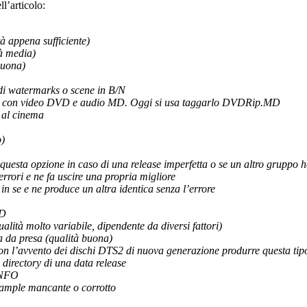
l’articolo:
tà appena sufficiente)
à media)
buona)
di watermarks o scene in B/N
ener con video DVD e audio MD. Oggi si usa taggarlo DVDRip.MD
o al cinema
o)
n questa opzione in caso di una release imperfetta o se un altro gruppo ha
errori e ne fa uscire una propria migliore
 in se e ne produce un altra identica senza l’errore
CD
lità molto variabile, dipendente da diversi fattori)
a da presa (qualità buona)
n l’avvento dei dischi DTS2 di nuova generazione produrre questa tipol
a directory di una data release
l NFO
l sample mancante o corrotto