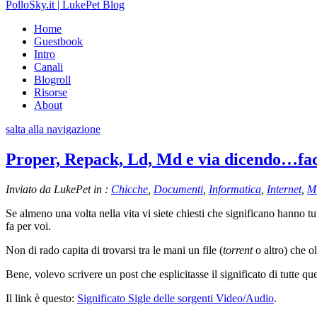
PolloSky.it | LukePet Blog
Home
Guestbook
Intro
Canali
Blogroll
Risorse
About
salta alla navigazione
Proper, Repack, Ld, Md e via dicendo…facc
Inviato da LukePet in :
Chicche
,
Documenti
,
Informatica
,
Internet
,
M
Se almeno una volta nella vita vi siete chiesti che significano hanno tut
fa per voi.
Non di rado capita di trovarsi tra le mani un file (
torrent
o altro) che ol
Bene, volevo scrivere un post che esplicitasse il significato di tutte qu
Il link è questo:
Significato Sigle delle sorgenti Video/Audio
.