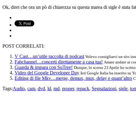
Ok, direi che ora un pò di chiarezza su questa marea di sigle è stata fat
POST CORRELATI:
V Cast…un’utile raccolta di podcast
Volevo consigliarvi un sito int
Fabchannel…concerti direttamente a casa tua!
Amate andare ai con
Guarda & impara con SuTree!
Dunque, lo scorso 23 Aprile ho scritt
Video del Google Developer Day
Ieri Google Italia ha inserito su 
Editing di file Mkv…merge, demux, mux, delay e quant’altro
C
Tags:
Audio
,
cam
,
dvd
,
ld
,
md
,
proper
,
repack
,
Segnalazioni
,
sigle
,
tor