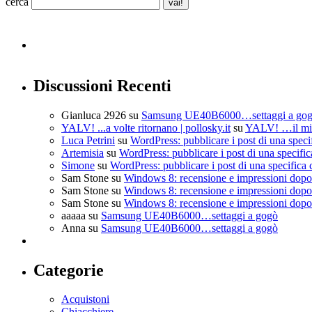
cerca
Discussioni Recenti
Gianluca 2926
su
Samsung UE40B6000…settaggi a go
YALV! ...a volte ritornano | pollosky.it
su
YALV! …il mio
Luca Petrini
su
WordPress: pubblicare i post di una speci
Artemisia
su
WordPress: pubblicare i post di una specific
Simone
su
WordPress: pubblicare i post di una specifica 
Sam Stone
su
Windows 8: recensione e impressioni dopo 
Sam Stone
su
Windows 8: recensione e impressioni dopo 
Sam Stone
su
Windows 8: recensione e impressioni dopo 
aaaaa
su
Samsung UE40B6000…settaggi a gogò
Anna
su
Samsung UE40B6000…settaggi a gogò
Categorie
Acquistoni
Chiacchiere