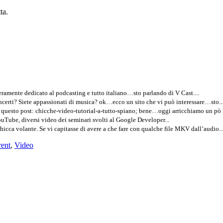
ta.
eramente dedicato al podcasting e tutto italiano…sto parlando di V Cast....
certi? Siete appassionati di musica? ok…ecco un sito che vi può interessare…sto..
o questo post: chicche-video-tutorial-a-tutto-spiano; bene…oggi arricchiamo un pò 
YouTube, diversi video dei seminari svolti al Google Developer...
hicca volante. Se vi capitasse di avere a che fare con qualche file MKV dall’audio..
rent
,
Video