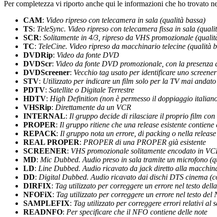
Per completezza vi riporto anche qui le informazioni che ho trovato nel
CAM
:
Video ripreso con telecamera in sala (qualità bassa)
TS
:
TeleSync. Video ripreso con telecamera fissa in sala (quali
SCR
:
Solitamente in 4/3, ripreso da VHS promozionale (qualit
TC
:
TeleCine. Video ripreso da macchinario telecine (qualità 
DVDRip
:
Video da fonte DVD
DVDScr
:
Video da fonte DVD promozionale, con la presenza 
DVDScreener
:
Vecchio tag usato per identificare uno scre
STV
:
Utilizzato per indicare un film solo per la TV mai andat
PDTV
:
Satellite o Digitale Terrestre
HDTV
:
High Definition (non è permesso il doppiaggio italian
VHSRip
:
Direttamente da un VCR
INTERNAL
:
Il gruppo decide di rilasciare il proprio film co
PROPER
:
Il gruppo ritiene che una release esistente contiene 
REPACK
:
Il gruppo nota un errore, di packing o nella release
REAL PROPER
:
PROPER di una PROPER già esistente
SCREENER
:
VHS promozionale solitamente encodato in V
MD
:
Mic Dubbed. Audio preso in sala tramite un microfono (qua
LD
:
Line Dubbed. Audio ricavato da jack diretto alla macchin
DD
:
Digital Dubbed. Audio ricavato dai dischi DTS cinema (co
DIRFIX
:
Tag utilizzato per correggere un errore nel testo dell
NFOFiX
:
Tag utilizzato per correggere un errore nel testo de
SAMPLEFIX
:
Tag utilizzato per correggere errori relativi a
READNFO
:
Per specificare che il NFO contiene delle note