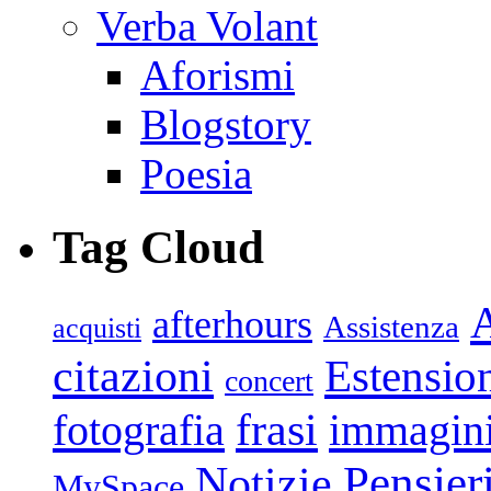
Verba Volant
Aforismi
Blogstory
Poesia
Tag Cloud
afterhours
Assistenza
acquisti
citazioni
Estensio
concert
frasi
fotografia
immagin
Pensier
Notizie
MySpace