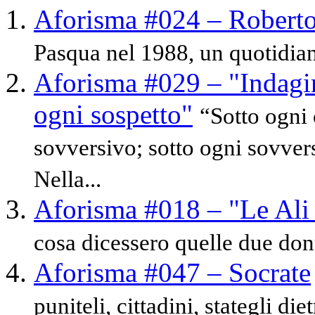
Aforisma #024 – Robert
Pasqua nel 1988, un quotidiano
Aforisma #029 – "Indagine
ogni sospetto"
“Sotto ogni
sovversivo; sotto ogni sovver
Nella...
Aforisma #018 – "Le Ali 
cosa dicessero quelle due donn
Aforisma #047 – Socrate
puniteli, cittadini, stategli di