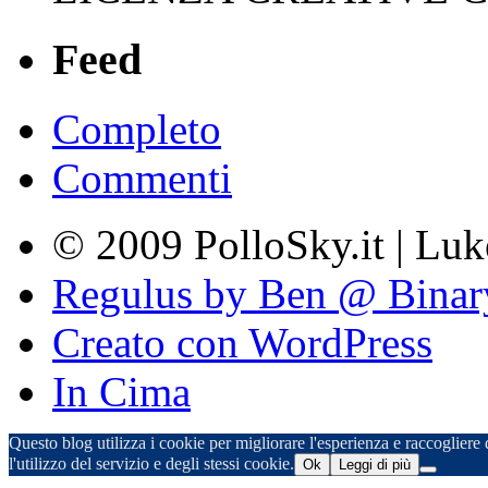
Feed
Completo
Commenti
© 2009 PolloSky.it | Lu
Regulus by Ben @ Binar
Creato con WordPress
In Cima
Questo blog utilizza i cookie per migliorare l'esperienza e raccogliere d
l'utilizzo del servizio e degli stessi cookie.
Ok
Leggi di più